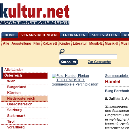
HOME
VERANSTALTUNGEN
FREIKARTEN
SPIELSTÄTTEN
KU
Alle
Ausstellung
Film
Kabarett
Kinder
Literatur
Musik-E
Musik-U
Musi
Zur Geosuche
Alle Länder
Österreich
Sommerspiele 
Wien
Hamlet
Burgenland
Burg Perchtol
Kärnten
Niederösterreich
8. Juli bis 1. 
Oberösterreich
Shakespeares g
Salzburg
den Sommerspi
Programm. Haml
Steiermark
in mehrfacher 
Tirol
kaum ein zweite
Vorarlberg
vielschichtig i