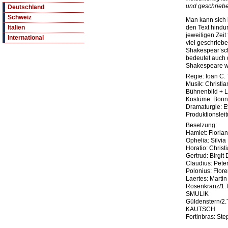
und geschrieb
Deutschland
Schweiz
Man kann sich 
den Text hindu
Italien
jeweiligen Zeit
International
viel geschrieb
Shakespear’sc
bedeutet auch
Shakespeare w
Regie: Ioan C
Musik: Chris
Bühnenbild + 
Kostüme: Bon
Dramaturgie:
Produktionsle
Besetzung:
Hamlet: Flori
Ophelia: Silv
Horatio: Chri
Gertrud: Birgit
Claudius: Pet
Polonius: Flor
Laertes: Mart
Rosenkranz/1.T
SMULIK
Güldenstern/2.
KAUTSCH
Fortinbras: S