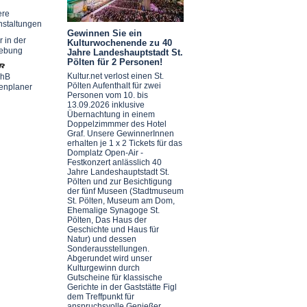
ere
nstaltungen
Gewinnen Sie ein
r in der
Kulturwochenende zu 40
ebung
Jahre Landeshauptstadt St.
Pölten für 2 Personen!
Kultur.net verlost einen St.
chB
Pölten Aufenthalt für zwei
enplaner
Personen vom 10. bis
13.09.2026 inklusive
Übernachtung in einem
Doppelzimmmer des Hotel
Graf. Unsere GewinnerInnen
erhalten je 1 x 2 Tickets für das
Domplatz Open-Air -
Festkonzert anlässlich 40
Jahre Landeshauptstadt St.
Pölten und zur Besichtigung
der fünf Museen (Stadtmuseum
St. Pölten, Museum am Dom,
Ehemalige Synagoge St.
Pölten, Das Haus der
Geschichte und Haus für
Natur) und dessen
Sonderausstellungen.
Abgerundet wird unser
Kulturgewinn durch
Gutscheine für klassische
Gerichte in der Gaststätte Figl
dem Treffpunkt für
anspruchsvolle Genießer.