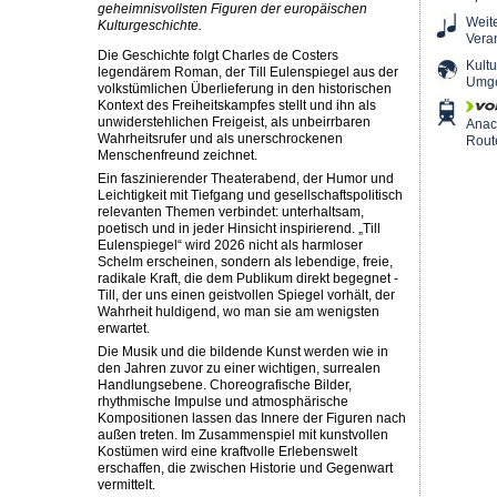
geheimnisvollsten Figuren der europäischen
Weit
Kulturgeschichte.
Vera
Die Geschichte folgt Charles de Costers
Kultu
legendärem Roman, der Till Eulenspiegel aus der
Umg
volkstümlichen Überlieferung in den historischen
Kontext des Freiheitskampfes stellt und ihn als
unwiderstehlichen Freigeist, als unbeirrbaren
Ana
Wahrheitsrufer und als unerschrockenen
Rout
Menschenfreund zeichnet.
Ein faszinierender Theaterabend, der Humor und
Leichtigkeit mit Tiefgang und gesellschaftspolitisch
relevanten Themen verbindet: unterhaltsam,
poetisch und in jeder Hinsicht inspirierend. „Till
Eulenspiegel“ wird 2026 nicht als harmloser
Schelm erscheinen, sondern als lebendige, freie,
radikale Kraft, die dem Publikum direkt begegnet -
Till, der uns einen geistvollen Spiegel vorhält, der
Wahrheit huldigend, wo man sie am wenigsten
erwartet.
Die Musik und die bildende Kunst werden wie in
den Jahren zuvor zu einer wichtigen, surrealen
Handlungsebene. Choreografische Bilder,
rhythmische Impulse und atmosphärische
Kompositionen lassen das Innere der Figuren nach
außen treten. Im Zusammenspiel mit kunstvollen
Kostümen wird eine kraftvolle Erlebenswelt
erschaffen, die zwischen Historie und Gegenwart
vermittelt.