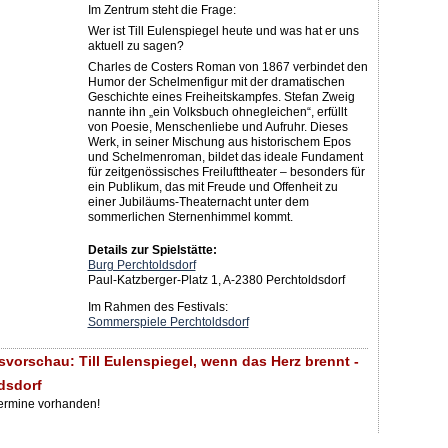
Im Zentrum steht die Frage:
Wer ist Till Eulenspiegel heute und was hat er uns
aktuell zu sagen?
Charles de Costers Roman von 1867 verbindet den
Humor der Schelmenfigur mit der dramatischen
Geschichte eines Freiheitskampfes. Stefan Zweig
nannte ihn „ein Volksbuch ohnegleichen“, erfüllt
von Poesie, Menschenliebe und Aufruhr. Dieses
Werk, in seiner Mischung aus historischem Epos
und Schelmenroman, bildet das ideale Fundament
für zeitgenössisches Freilufttheater – besonders für
ein Publikum, das mit Freude und Offenheit zu
einer Jubiläums-Theaternacht unter dem
sommerlichen Sternenhimmel kommt.
Details zur Spielstätte:
Burg Perchtoldsdorf
Paul-Katzberger-Platz 1, A-2380 Perchtoldsdorf
Im Rahmen des Festivals:
Sommerspiele Perchtoldsdorf
svorschau: Till Eulenspiegel, wenn das Herz brennt -
dsdorf
Termine vorhanden!