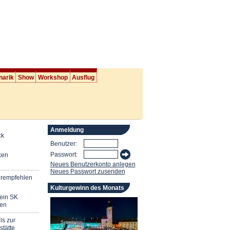
narik
Show
Workshop
Ausflug
Anmeldung
ck
Benutzer:
Passwort:
ken
Neues Benutzerkonto anlegen
Neues Passwort zusenden
erempfehlen
Kulturgewinn des Monats
mein SK
en
ls zur
stätte