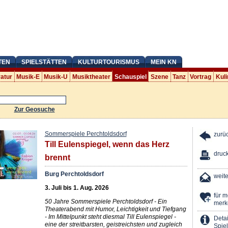
TEN
SPIELSTÄTTEN
KULTURTOURISMUS
MEIN KN
ratur
Musik-E
Musik-U
Musiktheater
Schauspiel
Szene
Tanz
Vortrag
Kuli
Zur Geosuche
Sommerspiele Perchtoldsdorf
zurü
Till Eulenspiegel, wenn das Herz
druc
brennt
Burg Perchtoldsdorf
weit
3. Juli bis 1. Aug. 2026
für 
50 Jahre Sommerspiele Perchtoldsdorf - Ein
merk
Theaterabend mit Humor, Leichtigkeit und Tiefgang
- Im Mittelpunkt steht diesmal Till Eulenspiegel -
Detai
eine der streitbarsten, geistreichsten und zugleich
Spiel