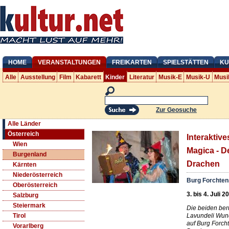
HOME
VERANSTALTUNGEN
FREIKARTEN
SPIELSTÄTTEN
KU
Alle
Ausstellung
Film
Kabarett
Kinder
Literatur
Musik-E
Musik-U
Musi
Zur Geosuche
Alle Länder
Österreich
Interaktive
Wien
Magica - D
Burgenland
Drachen
Kärnten
Niederösterreich
Burg Forchten
Oberösterreich
3. bis 4. Juli 2
Salzburg
Steiermark
Die beiden ber
Lavundeli Wund
Tirol
auf Burg Forcht
Vorarlberg