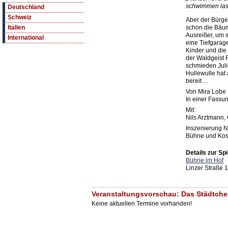
schwimmen la
Deutschland
Schweiz
Aber der Bürger
schon die Bäu
Italien
Ausreißer, um 
International
eine Tiefgarage
Kinder und die
der Waldgeist F
schmieden Juli
Hullewulle hat
bereit ...
Von Mira Lobe
In einer Fassu
Mit:
Nils Arztmann,
Inszenierung N
Bühne und Kos
Details zur Spi
Bühne im Hof
Linzer Straße 1
Veranstaltungsvorschau: Das Städtch
Keine aktuellen Termine vorhanden!