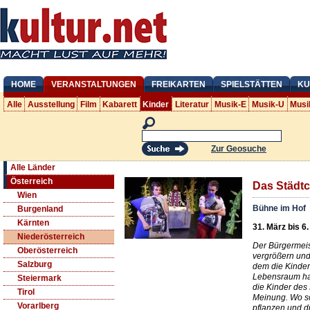
HOME
VERANSTALTUNGEN
FREIKARTEN
SPIELSTÄTTEN
KU
Alle
Ausstellung
Film
Kabarett
Kinder
Literatur
Musik-E
Musik-U
Musi
Zur Geosuche
Alle Länder
Österreich
Das Städt
Wien
Bühne im Hof
Burgenland
Kärnten
31. März bis 6
Niederösterreich
Der Bürgermeist
Oberösterreich
vergrößern und
Salzburg
dem die Kinder 
Lebensraum hab
Steiermark
die Kinder des
Tirol
Meinung. Wo so
Vorarlberg
pflanzen und d