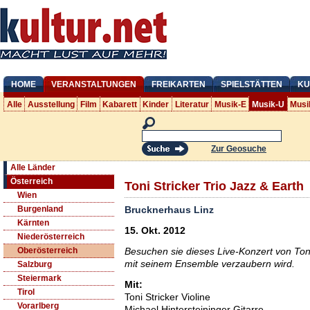
HOME
VERANSTALTUNGEN
FREIKARTEN
SPIELSTÄTTEN
KU
Alle
Ausstellung
Film
Kabarett
Kinder
Literatur
Musik-E
Musik-U
Musi
Zur Geosuche
Alle Länder
Österreich
Toni Stricker Trio Jazz & Earth
Wien
Brucknerhaus Linz
Burgenland
Kärnten
15. Okt. 2012
Niederösterreich
Besuchen sie dieses Live-Konzert von Ton
Oberösterreich
mit seinem Ensemble verzaubern wird.
Salzburg
Steiermark
Mit:
Tirol
Toni Stricker Violine
Vorarlberg
Michael Hintersteininger Gitarre