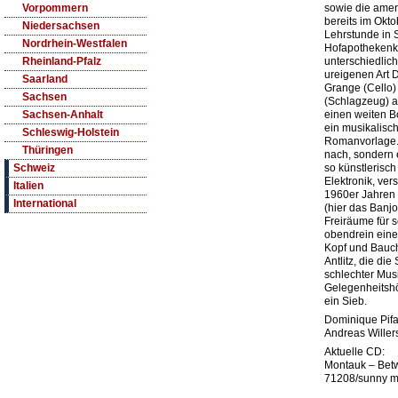
sowie die ameri
Vorpommern
bereits im Okt
Niedersachsen
Lehrstunde in 
Nordrhein-Westfalen
Hofapothekenkel
unterschiedlich
Rheinland-Pfalz
ureigenen Art D
Saarland
Grange (Cello)
Sachsen
(Schlagzeug) a
einen weiten B
Sachsen-Anhalt
ein musikalisch
Schleswig-Holstein
Romanvorlage. 
Thüringen
nach, sondern e
so künstlerisch
Schweiz
Elektronik, ver
Italien
1960er Jahren 
International
(hier das Banjo
Freiräume für 
obendrein eine
Kopf und Bauc
Antlitz, die di
schlechter Mus
Gelegenheitshö
ein Sieb.
Dominique Pifar
Andreas Willers
Aktuelle CD:
Montauk – Bet
71208/sunny 