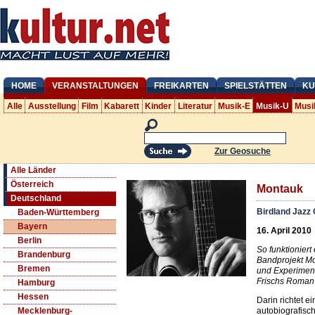
HOME
VERANSTALTUNGEN
FREIKARTEN
SPIELSTÄTTEN
KU
Alle
Ausstellung
Film
Kabarett
Kinder
Literatur
Musik-E
Musik-U
Musi
Zur Geosuche
Alle Länder
Österreich
Montauk
Deutschland
Birdland Jazz 
Baden-Württemberg
Bayern
16. April 2010
Berlin
So funktioniert
Brandenburg
Bandprojekt Mon
Bremen
und Experiment
Frischs Roman 
Hamburg
Hessen
Darin richtet e
autobiografisc
Mecklenburg-