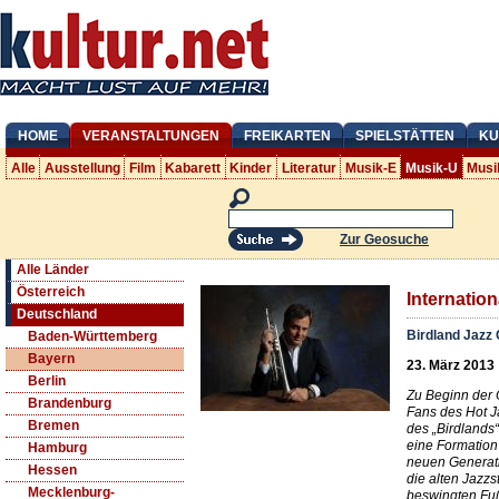
HOME
VERANSTALTUNGEN
FREIKARTEN
SPIELSTÄTTEN
KU
Alle
Ausstellung
Film
Kabarett
Kinder
Literatur
Musik-E
Musik-U
Musi
Zur Geosuche
Alle Länder
Österreich
Internation
Deutschland
Birdland Jazz 
Baden-Württemberg
Bayern
23. März 2013
Berlin
Zu Beginn der O
Brandenburg
Fans des Hot 
Bremen
des „Birdlands“
eine Formation
Hamburg
neuen Generati
Hessen
die alten Jazzst
Mecklenburg-
beswingten Fu