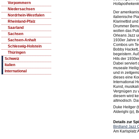
Vorpommern
Hofapothekenke
Niedersachsen
Der amerikanis
Nordrhein-Westfalen
italienische Pi
Klarinettist un
Rheinland-Pfalz
Drummer Bernar
Saarland
wollen das Pub
Sachsen
Orleans Jazz 
1930er Jahre i
Sachsen-Anhalt
Combos um Te
Schleswig-Holstein
Bobby Hackett,
Thüringen
begeistern. Au
Hits der 1930e
Schweiz
Dabei serviert
Italien
museale Heiligt
International
und in zeitgemä
dieses eine Ko
International H
Kunst, musikal
Vergnügen zu v
diesem wird ke
altmodisch. Das
Duke Heitger (t
Alderighi (p), 
Details zur Spi
Birdland Jazz 
Am Karlsplatz