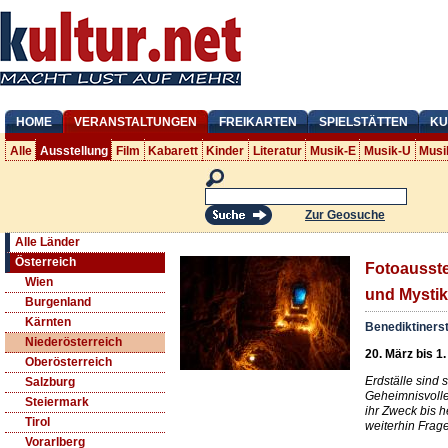
HOME
VERANSTALTUNGEN
FREIKARTEN
SPIELSTÄTTEN
KU
Alle
Ausstellung
Film
Kabarett
Kinder
Literatur
Musik-E
Musik-U
Musi
Zur Geosuche
Alle Länder
Österreich
Fotoausstel
Wien
und Mystik
Burgenland
Kärnten
Benediktinerst
Niederösterreich
20. März bis 1
Oberösterreich
Erdställe sind s
Salzburg
Geheimnisvollen
Steiermark
ihr Zweck bis h
Tirol
weiterhin Frage
Vorarlberg