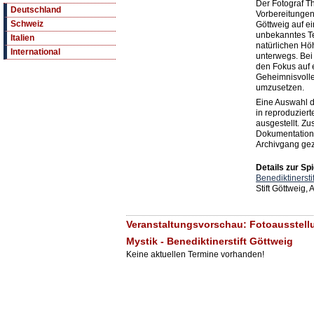
Der Fotograf T
Deutschland
Vorbereitungen
Schweiz
Göttweig auf ei
unbekanntes Ter
Italien
natürlichen Hö
International
unterwegs. Bei 
den Fokus auf 
Geheimnisvolle 
umzusetzen.
Eine Auswahl d
in reproduziert
ausgestellt. Zu
Dokumentation
Archivgang gez
Details zur Spi
Benediktinersti
Stift Göttweig,
Veranstaltungsvorschau: Fotoausstellu
Mystik - Benediktinerstift Göttweig
Keine aktuellen Termine vorhanden!