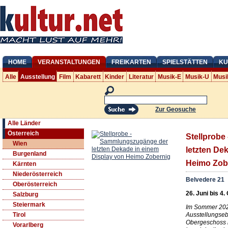
HOME
VERANSTALTUNGEN
FREIKARTEN
SPIELSTÄTTEN
KU
Alle
Ausstellung
Film
Kabarett
Kinder
Literatur
Musik-E
Musik-U
Musi
Zur Geosuche
Alle Länder
Österreich
Stellprob
Wien
letzten De
Burgenland
Heimo Zob
Kärnten
Niederösterreich
Belvedere 21
Oberösterreich
26. Juni bis 4.
Salzburg
Steiermark
Im Sommer 202
Ausstellungse
Tirol
Obergeschoss m
Vorarlberg