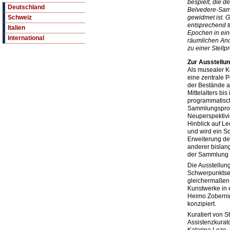
bespielt, die 
Deutschland
Belvedere-Samm
gewidmet ist. 
Schweiz
entsprechend t
Italien
Epochen in ein
International
räumlichen An
zu einer Stellp
Zur Ausstellu
Als musealer 
eine zentrale P
der Bestände a
Mittelalters bi
programmatisch
Sammlungsprofi
Neuperspektivi
Hinblick auf L
und wird ein S
Erweiterung de
anderer bislang
der Sammlung 
Die Ausstellung
Schwerpunktse
gleichermaßen 
Kunstwerke in 
Heimo Zobernig
konzipiert.
Kuratiert von St
Assistenzkurat