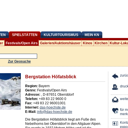
TEN
SPIELSTÄTTEN
KULTURTOURISMUS
MEIN KN
er
Festivals/Open Airs
Galerien/Auktionshäuser
Kinos
Kirchen
Kultur-Lok
Zur Geosuche
zurü
Bergstation Höfatsblick
Region:
Bayern
druc
Genre:
Festivals/Open Airs
Adresse:
,
D
-
87651
Oberstdorf
Telefon:
+49 83 22 9600 0
weit
Fax:
+49 83 22 96001001
Internet:
das-hoechste.de
für 
E-Mail:
info@das-hoechste.de
merk
Die Bergstation Höfatsblick liegt am Fuße des
Kont
Nebelhorns bei Oberstdorf in den Allgäuer Alpen.
expor