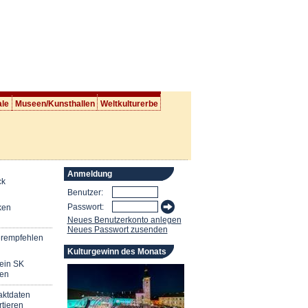
ale
Museen/Kunsthallen
Weltkulturerbe
Anmeldung
ck
Benutzer:
Passwort:
ken
Neues Benutzerkonto anlegen
Neues Passwort zusenden
erempfehlen
Kulturgewinn des Monats
mein SK
en
aktdaten
tieren