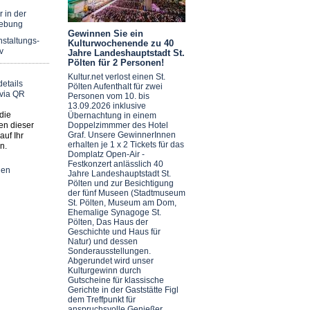
r in der
ebung
Gewinnen Sie ein
staltungs-
Kulturwochenende zu 40
v
Jahre Landeshauptstadt St.
Pölten für 2 Personen!
Kultur.net verlost einen St.
Pölten Aufenthalt für zwei
Personen vom 10. bis
13.09.2026 inklusive
die
Übernachtung in einem
en dieser
Doppelzimmmer des Hotel
Graf. Unsere GewinnerInnen
auf Ihr
erhalten je 1 x 2 Tickets für das
n.
Domplatz Open-Air -
Festkonzert anlässlich 40
nen
Jahre Landeshauptstadt St.
Pölten und zur Besichtigung
der fünf Museen (Stadtmuseum
St. Pölten, Museum am Dom,
Ehemalige Synagoge St.
Pölten, Das Haus der
Geschichte und Haus für
Natur) und dessen
Sonderausstellungen.
Abgerundet wird unser
Kulturgewinn durch
Gutscheine für klassische
Gerichte in der Gaststätte Figl
dem Treffpunkt für
anspruchsvolle Genießer.