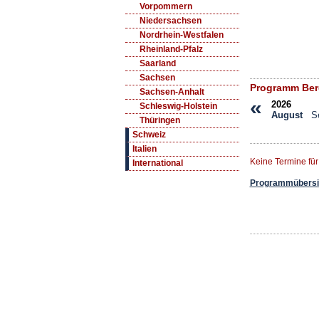
Vorpommern
Niedersachsen
Nordrhein-Westfalen
Rheinland-Pfalz
Saarland
Sachsen
Programm Berg
Sachsen-Anhalt
«
2026
Schleswig-Holstein
August
S
Thüringen
Schweiz
Italien
Keine Termine fü
International
Programmübersic