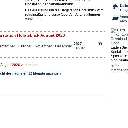
Sie wurde in 1932 Metern Höhe und ist die
Endstation der Nebelhornbahn.
Kultu
Umg
Das Areal rund um die Bergstation Höfatsblick wird
regelmäßig für diverse OpenAir Veranstaltungen
Veran
verwendet.
archi
station Höfatsblick August 2026
»
2027
eptember
Oktober
November
Dezember
Laden Sie 
Januar
Kontaktdat
Spielstätte 
Mobiltelefo
r August 2026 vorhanden.
mehr
Informatio
ht der nächsten 12 Monate anzeigen