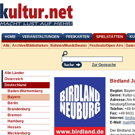
HOME
VERANSTALTUNGEN
FREIKARTEN
SPIELSTÄTTEN
KU
Alle
Archive/Bibliotheken
Bühnen/Musiktheater
Festivals/Open Airs
Gale
Zur Geosuche
Alle Länder
Österreich
Birdland J
Deutschland
Region:
Bayer
Baden-Württemberg
Genre:
Kultur-
Bayern
Adresse:
Am K
Berlin
Neuburg/Dona
Telefon:
+49 8
Brandenburg
Fax:
+49 8431
Bremen
Internet:
birdl
Hamburg
E-Mail:
mail@b
Hessen
Der Birdland J
Mecklenburg-