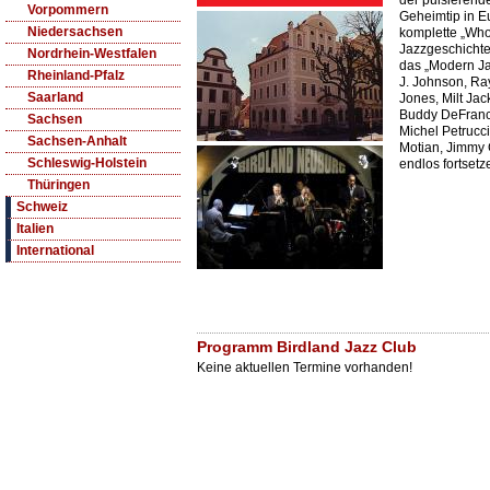
der pulsierend
Vorpommern
Geheimtip in E
Niedersachsen
komplette „Who
Jazzgeschichte 
Nordrhein-Westfalen
das „Modern Jaz
Rheinland-Pfalz
J. Johnson, Ra
Saarland
Jones, Milt Ja
Buddy DeFranco
Sachsen
Michel Petrucci
Sachsen-Anhalt
Motian, Jimmy G
Schleswig-Holstein
endlos fortsetz
Thüringen
Schweiz
Italien
International
Programm Birdland Jazz Club
Keine aktuellen Termine vorhanden!