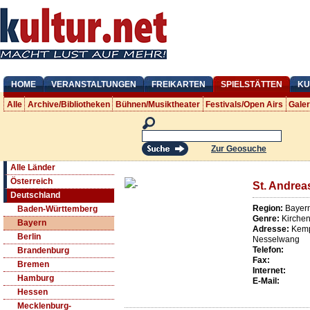
HOME
VERANSTALTUNGEN
FREIKARTEN
SPIELSTÄTTEN
KU
Alle
Archive/Bibliotheken
Bühnen/Musiktheater
Festivals/Open Airs
Gale
Zur Geosuche
Alle Länder
Österreich
St. Andre
Deutschland
Region:
Bayer
Baden-Württemberg
Genre:
Kirche
Bayern
Adresse:
Kemp
Berlin
Nesselwang
Telefon:
Brandenburg
Fax:
Bremen
Internet:
Hamburg
E-Mail:
Hessen
Mecklenburg-