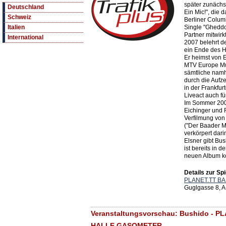
später zunächs
Deutschland
Ein Mic!", die 
Schweiz
Berliner Colum
Single "Gheddo
Italien
Partner mitwirkt
International
2007 belehrt de
ein Ende des H
Er heimst von 
MTV Europe Mus
sämtliche namha
durch die Aufz
in der Frankfur
Liveact auch fü
Im Sommer 200
Eichinger und R
Verfilmung von 
("Der Baader M
verkörpert dar
Elsner gibt Bus
ist bereits in 
neuen Album k
Details zur Spi
PLANET.TT B
Guglgasse 8, 
Veranstaltungsvorschau: Bushido - 
HALLE GASOMETER