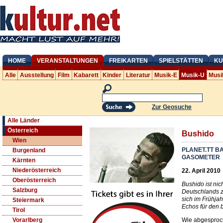
HOME
VERANSTALTUNGEN
FREIKARTEN
SPIELSTÄTTEN
KU
Alle
Ausstellung
Film
Kabarett
Kinder
Literatur
Musik-E
Musik-U
Musi
Zur Geosuche
Alle Länder
Österreich
Bushido
Wien
PLANET.TT B
Burgenland
GASOMETER
Kärnten
Niederösterreich
22. April 2010
Oberösterreich
Bushido ist ni
Salzburg
Deutschlands zu
sich im Frühja
Steiermark
Echos für den 
Tirol
Wie abgesproc
Vorarlberg