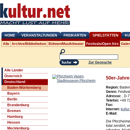
HOME
VERANSTALTUNGEN
FREIKARTEN
SPIELSTÄTTEN
KU
Alle
Archive/Bibliotheken
Bühnen/Musiktheater
Festivals/Open Airs
Gale
Zur Geosuche
Alle Länder
Österreich
50er-Jahre
Deutschland
Region:
Baden
Baden-Württemberg
Genre:
Festiva
Bayern
Adresse:
,
D
-
7
Berlin
Telefon:
+49 7
Fax:
Brandenburg
Internet:
kultu
Bremen
E-Mail:
Hamburg
Die Pforzheime
Hessen
total zerstört,
Mecklenburg-