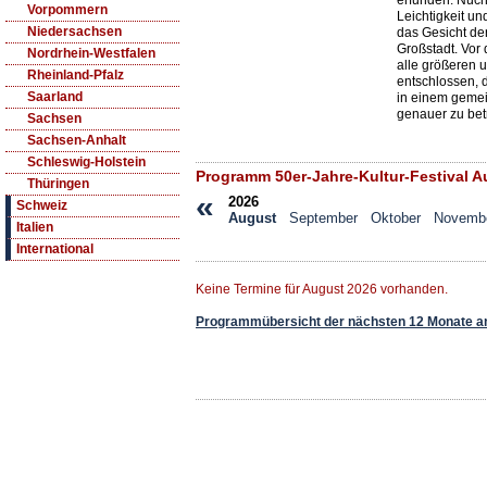
erfunden. Nüch
Vorpommern
Leichtigkeit un
Niedersachsen
das Gesicht de
Großstadt. Vor
Nordrhein-Westfalen
alle größeren u
Rheinland-Pfalz
entschlossen, 
Saarland
in einem gemei
genauer zu bet
Sachsen
Sachsen-Anhalt
Schleswig-Holstein
Programm 50er-Jahre-Kultur-Festival A
Thüringen
«
2026
Schweiz
August
September
Oktober
Novemb
Italien
International
Keine Termine für August 2026 vorhanden.
Programmübersicht der nächsten 12 Monate a