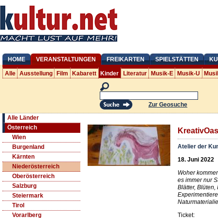
HOME
VERANSTALTUNGEN
FREIKARTEN
SPIELSTÄTTEN
KU
Alle
Ausstellung
Film
Kabarett
Kinder
Literatur
Musik-E
Musik-U
Musi
Zur Geosuche
Alle Länder
Österreich
KreativOas
Wien
Atelier der K
Burgenland
Kärnten
18. Juni 2022
Niederösterreich
Woher kommen 
Oberösterreich
es immer nur St
Salzburg
Blätter, Blüten
Experimentiere
Steiermark
Naturmateriali
Tirol
Ticket:
Vorarlberg