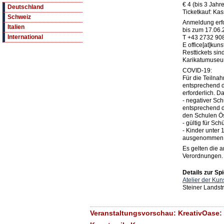
€ 4 (bis 3 Jahre
Deutschland
Ticketkauf: K
Schweiz
Anmeldung erfo
Italien
bis zum 17.06.
International
T +43 2732 90
E office[at]kuns
Resttickets si
Karikatumuseum
COVID-19:
Für die Teilnah
entsprechend d
erforderlich. D
- negativer Sch
entsprechend d
den Schulen Ös
- gültig für Sc
- Kinder unter
ausgenommen
Es gelten die 
Verordnungen.
Details zur Spi
Atelier der Ku
Steiner Landst
Veranstaltungsvorschau: KreativOase: K