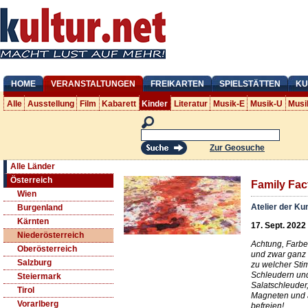
HOME
VERANSTALTUNGEN
FREIKARTEN
SPIELSTÄTTEN
KU
Alle
Ausstellung
Film
Kabarett
Kinder
Literatur
Musik-E
Musik-U
Musi
Zur Geosuche
Alle Länder
Österreich
Family Fact
Wien
Atelier der K
Burgenland
Kärnten
17. Sept. 2022
Niederösterreich
Achtung, Farbe 
Oberösterreich
und zwar ganz
Salzburg
zu welcher St
Schleudern und
Steiermark
Salatschleuder,
Tirol
Magneten und a
Vorarlberg
befreien!