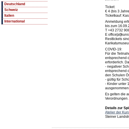
Deutschland
Ticket:
Schweiz
€ 4 (bis 3 Jahre
Ticketkauf: K
Italien
International
Anmeldung erfo
bis zum 16.09.
T +43 2732 90
E office[at]kuns
Resttickets si
Karikatumuseum
COVID-19:
Für die Teilnah
entsprechend d
erforderlich. D
- negativer Sch
entsprechend d
den Schulen Ös
- gültig für Sc
- Kinder unter
ausgenommen
Es gelten die 
Verordnungen.
Details zur Spi
Atelier der Ku
Steiner Landst