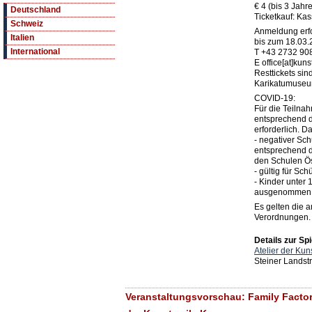
€ 4 (bis 3 Jahre
Deutschland
Ticketkauf: K
Schweiz
Anmeldung erfo
Italien
bis zum 18.03.
International
T +43 2732 90
E office[at]kuns
Resttickets si
Karikatumuseum
COVID-19:
Für die Teilnah
entsprechend d
erforderlich. D
- negativer Sch
entsprechend d
den Schulen Ös
- gültig für Sc
- Kinder unter
ausgenommen
Es gelten die 
Verordnungen.
Details zur Spi
Atelier der Ku
Steiner Landst
Veranstaltungsvorschau: Family Factory