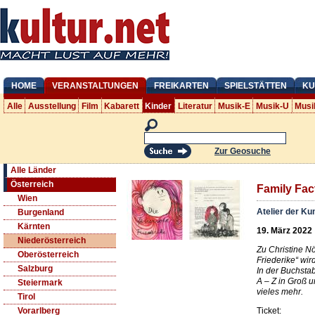
HOME
VERANSTALTUNGEN
FREIKARTEN
SPIELSTÄTTEN
KU
Alle
Ausstellung
Film
Kabarett
Kinder
Literatur
Musik-E
Musik-U
Musi
Zur Geosuche
Alle Länder
Österreich
Family Fac
Wien
Atelier der K
Burgenland
Kärnten
19. März 2022
Niederösterreich
Zu Christine Nö
Oberösterreich
Friederike“ wir
Salzburg
In der Buchstab
A – Z in Groß 
Steiermark
vieles mehr.
Tirol
Ticket:
Vorarlberg