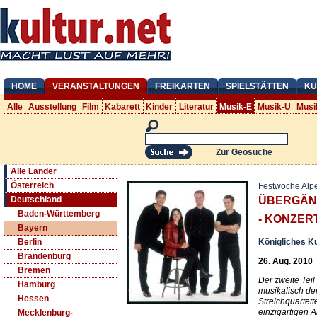
HOME
VERANSTALTUNGEN
FREIKARTEN
SPIELSTÄTTEN
KU
Alle
Ausstellung
Film
Kabarett
Kinder
Literatur
Musik-E
Musik-U
Musi
Zur Geosuche
Alle Länder
Österreich
Festwoche Alp
Deutschland
ÜBERGÄNG
Baden-Württemberg
- KONZERT 
Bayern
Königliches K
Berlin
Brandenburg
26. Aug. 2010
Bremen
Der zweite Tei
Hamburg
musikalisch de
Hessen
Streichquartett
einzigartigen A
Mecklenburg-