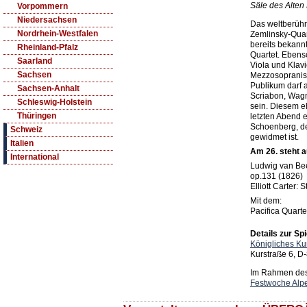
Säle des Alten
Vorpommern
Niedersachsen
Das weltberühmt
Nordrhein-Westfalen
Zemlinsky-Quar
bereits bekann
Rheinland-Pfalz
Quartet. Ebenso
Saarland
Viola und Klav
Sachsen
Mezzosopranis
Publikum darf 
Sachsen-Anhalt
Scriabon, Wag
Schleswig-Holstein
sein. Diesem e
Thüringen
letzten Abend 
Schoenberg, de
Schweiz
gewidmet ist.
Italien
Am 26. steht 
International
Ludwig van Bee
op.131 (1826)
Elliott Carter: 
Mit dem:
Pacifica Quarte
Details zur Spi
Königliches Ku
Kurstraße 6, D
Im Rahmen des 
Festwoche Alp