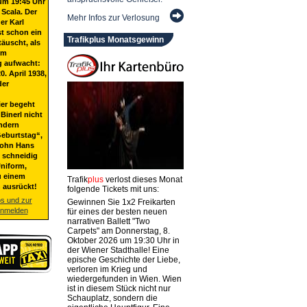
um 19:45 Uhr
 Scala. Der
Mehr Infos zur Verlosung
er Karl
st schon ein
Trafikplus Monatsgewinn
täuscht, als
em
g aufwacht:
20. April 1938,
der
ier begeht
Binerl nicht
ndern
eburtstag“,
Sohn Hans
t schneidig
niform,
u einem
Trafik
plus
verlost dieses Monat
 ausrückt!
folgende Tickets mit uns:
os und zur
Gewinnen Sie 1x2 Freikarten
anmelden
für eines der besten neuen
narrativen Ballett "Two
Carpets" am Donnerstag, 8.
Oktober 2026 um 19:30 Uhr in
der Wiener Stadthalle! Eine
epische Geschichte der Liebe,
verloren im Krieg und
wiedergefunden in Wien. Wien
ist in diesem Stück nicht nur
Schauplatz, sondern die