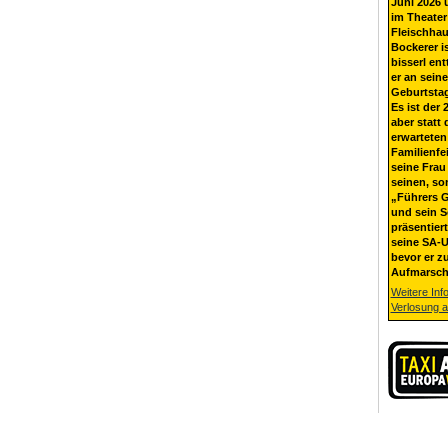
Juni 2026 
im Theater
Fleischhau
Bockerer i
bisserl ent
er an sein
Geburtsta
Es ist der 
aber statt 
erwarteten
Familienfe
seine Frau 
seinen, so
„Führers G
und sein 
präsentier
seine SA-U
bevor er z
Aufmarsch
Weitere Inf
Verlosung 