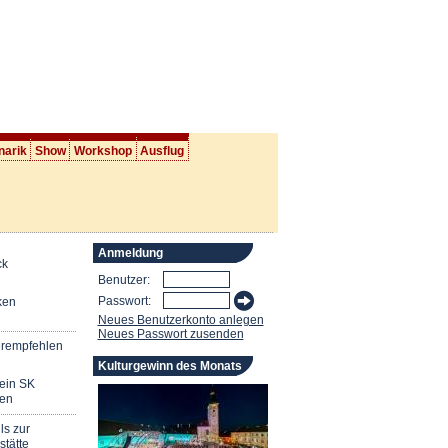
narik
Show
Workshop
Ausflug
Anmeldung
ck
Benutzer:
Passwort:
ken
Neues Benutzerkonto anlegen
Neues Passwort zusenden
erempfehlen
Kulturgewinn des Monats
mein SK
en
ls zur
stätte