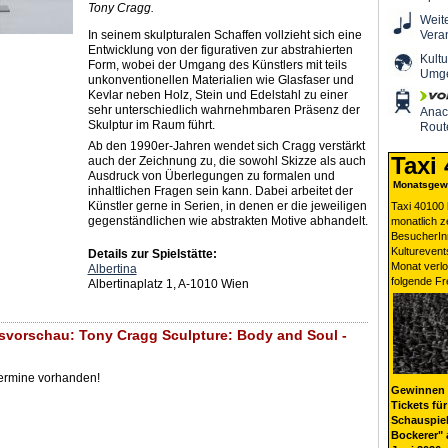
Tony Cragg.
Weit
In seinem skulpturalen Schaffen vollzieht sich eine
Vera
Entwicklung von der figurativen zur abstrahierten
Kultu
Form, wobei der Umgang des Künstlers mit teils
Umg
unkonventionellen Materialien wie Glasfaser und
Kevlar neben Holz, Stein und Edelstahl zu einer
sehr unterschiedlich wahrnehmbaren Präsenz der
Ana
Skulptur im Raum führt.
Rout
Ab den 1990er-Jahren wendet sich Cragg verstärkt
Taxi
auch der Zeichnung zu, die sowohl Skizze als auch
Ausdruck von Überlegungen zu formalen und
Monatsgewi
inhaltlichen Fragen sein kann. Dabei arbeitet der
Künstler gerne in Serien, in denen er die jeweiligen
Taxi 40100 
gegenständlichen wie abstrakten Motive abhandelt.
monatlich 
BesucherIn
Kulturevent
Details zur Spielstätte:
Monat verlo
Albertina
folgende Fr
Albertinaplatz 1, A-1010 Wien
svorschau: Tony Cragg Sculpture: Body and Soul -
Termine vorhanden!
Gewinnen 
Tickets für
Schauspiel
Bockerer" 