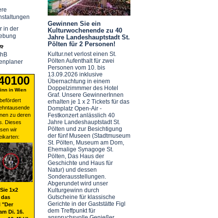
ere
nstaltungen
Gewinnen Sie ein
r in der
Kulturwochenende zu 40
ebung
Jahre Landeshauptstadt St.
Pölten für 2 Personen!
Kultur.net verlost einen St.
chB
Pölten Aufenthalt für zwei
enplaner
Personen vom 10. bis
13.09.2026 inklusive
 40100
Übernachtung in einem
Doppelzimmmer des Hotel
nn in Wien
Graf. Unsere GewinnerInnen
befördert
erhalten je 1 x 2 Tickets für das
zehntausende
Domplatz Open-Air -
nen zu deren
Festkonzert anlässlich 40
Jahre Landeshauptstadt St.
s. Dieses
Pölten und zur Besichtigung
sen wir
der fünf Museen (Stadtmuseum
eikarten:
St. Pölten, Museum am Dom,
Ehemalige Synagoge St.
Pölten, Das Haus der
Geschichte und Haus für
Natur) und dessen
Sonderausstellungen.
Abgerundet wird unser
Sie 1x2
Kulturgewinn durch
Gutscheine für klassische
 das
Gerichte in der Gaststätte Figl
 "Der
dem Treffpunkt für
am Di. 16.
anspruchsvolle Genießer.