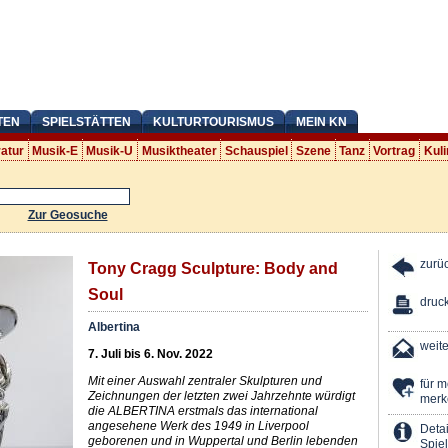
TEN
SPIELSTÄTTEN
KULTURTOURISMUS
MEIN KN
ratur
Musik-E
Musik-U
Musiktheater
Schauspiel
Szene
Tanz
Vortrag
Kuli
Zur Geosuche
zurü
Tony Cragg Sculpture: Body and
Soul
druc
Albertina
weit
7. Juli bis 6. Nov. 2022
Mit einer Auswahl zentraler Skulpturen und
für 
Zeichnungen der letzten zwei Jahrzehnte würdigt
merk
die ALBERTINA erstmals das international
angesehene Werk des 1949 in Liverpool
Detai
geborenen und in Wuppertal und Berlin lebenden
Spiel