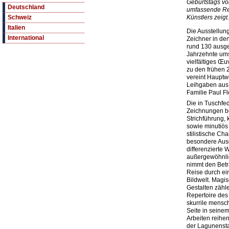
Geburtstags vo
Deutschland
umfassende Ret
Künstlers zeigt.
Schweiz
Italien
Die Ausstellung
International
Zeichner in de
rund 130 ausge
Jahrzehnte um
vielfältiges Œu
zu den frühen 
vereint Hauptw
Leihgaben aus
Familie Paul Fl
Die in Tuschfed
Zeichnungen b
Strichführung, 
sowie minutiös
stilistische Cha
besondere Ausd
differenzierte 
außergewöhnlic
nimmt den Betr
Reise durch ein
Bildwelt. Magi
Gestalten zähl
Repertoire des
skurrile mensch
Seite in seinem
Arbeiten reihe
der Lagunensta