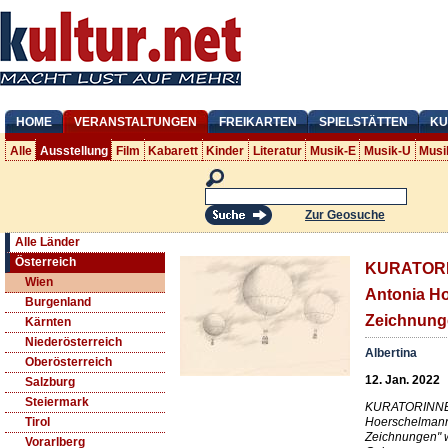
HOME
VERANSTALTUNGEN
FREIKARTEN
SPIELSTÄTTEN
KU
Alle
Ausstellung
Film
Kabarett
Kinder
Literatur
Musik-E
Musik-U
Musi
Zur Geosuche
Alle Länder
Österreich
KURATOR
Wien
Antonia Ho
Burgenland
Zeichnung
Kärnten
Niederösterreich
Albertina
Oberösterreich
12. Jan. 2022
Salzburg
Steiermark
KURATORINNE
Hoerschelmann 
Tirol
Zeichnungen" w
Vorarlberg