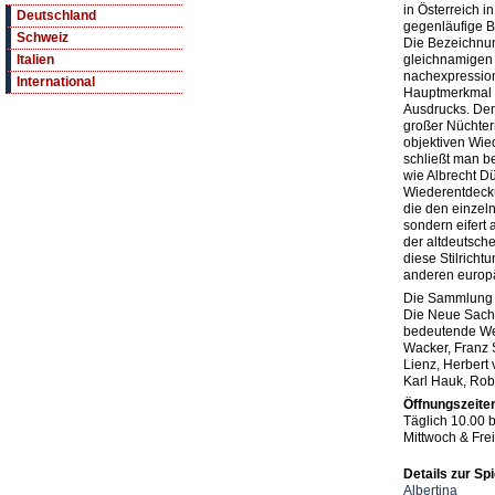
in Österreich 
Deutschland
gegenläufige B
Schweiz
Die Bezeichnu
gleichnamigen 
Italien
nachexpression
International
Hauptmerkmal i
Ausdrucks. Der 
großer Nüchter
objektiven Wie
schließt man b
wie Albrecht Dü
Wiederentdeck
die den einzeln
sondern eifert
der altdeutsche
diese Stilrichtu
anderen europ
Die Sammlung Ba
Die Neue Sachl
bedeutende Wer
Wacker, Franz 
Lienz, Herbert 
Karl Hauk, Robe
Öffnungszeite
Täglich 10.00 
Mittwoch & Frei
Details zur Spi
Albertina