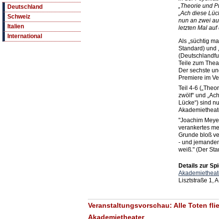
„Theorie und Pr
Deutschland
„Ach diese Lück
Schweiz
nun an zwei a
Italien
letzten Mal auf
International
Als „süchtig m
Standard) und „
(Deutschlandfun
Teile zum Theat
Der sechste und
Premiere im Ves
Teil 4-6 („Theo
zwölf“ und „Ach
Lücke“) sind n
Akademietheat
"Joachim Meyerh
verankertes me
Grunde bloß ve
- und jemandem
weiß." (Der St
Details zur Spi
Akademietheat
Lisztstraße 1,
Veranstaltungsvorschau: Alle Toten flie
Akademietheater