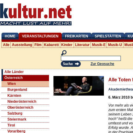
HOME
VERANSTALTUNGEN
FREIKARTEN
SPIELSTÄTTEN
KU
Alle
Ausstellung
Film
Kabarett
Kinder
Literatur
Musik-E
Musik-U
Musi
Zur Geosuche
Alle Länder
Österreich
Alle Toten 
Wien
Akademiethea
Burgenland
Kärnten
6. März 2010 b
Niederösterreich
Vor mehr als v
Oberösterreich
zum ersten Mal
Salzburg
seinem Leben zu
hoch“ heißt die
Steiermark
umfasst und v
Tirol
Erfolg wurde. A
Vorarlberg
in der Psychiat