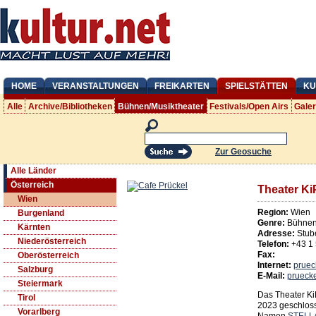
HOME
VERANSTALTUNGEN
FREIKARTEN
SPIELSTÄTTEN
KU
Alle
Archive/Bibliotheken
Bühnen/Musiktheater
Festivals/Open Airs
Gale
Zur Geosuche
Alle Länder
Österreich
Theater Ki
Wien
Region:
Wien
Burgenland
Genre:
Bühnen/
Kärnten
Adresse:
Stub
Niederösterreich
Telefon:
+43 1
Fax:
Oberösterreich
Internet:
pruec
Salzburg
E-Mail:
prueck
Steiermark
Das Theater Ki
Tirol
2023 geschlos
Vorarlberg