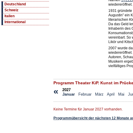
Namen
STELLA
Deutschland
wiedereröffnet.
Schweiz
1931 gründete 
Augustin” ein K
Italien
literarischen K
International
Da das Geld kn
Inhaberin des 
Konsumationsbe
vereinbart. So 
Likör und Kits
2007 wurde das
wiedereröffnet
Autoren, Schau
Musikern erge
vielfältiges Pr
Programm Theater KiP. Kunst im Prücke
«
2027
Januar
Februar
März
April
Mai
Ju
Keine Termine für Januar 2027 vorhanden.
Programmübersicht der nächsten 12 Monate a