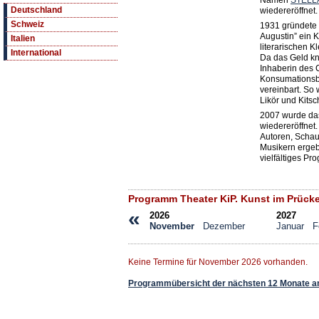
Namen
STELLA
Deutschland
wiedereröffnet.
Schweiz
1931 gründete 
Augustin” ein K
Italien
literarischen K
International
Da das Geld kn
Inhaberin des 
Konsumationsbe
vereinbart. So 
Likör und Kits
2007 wurde das
wiedereröffnet
Autoren, Schau
Musikern erge
vielfältiges Pr
Programm Theater KiP. Kunst im Prück
«
2026
2027
November
Dezember
Januar
F
Keine Termine für November 2026 vorhanden.
Programmübersicht der nächsten 12 Monate a