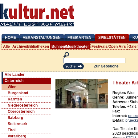
HOME
VERANSTALTUNGEN
FREIKARTEN
SPIELSTÄTTEN
KU
Alle
Archive/Bibliotheken
Bühnen/Musiktheater
Festivals/Open Airs
Gale
Zur Geosuche
Alle Länder
Österreich
Theater Ki
Wien
Region:
Wien
Burgenland
Genre:
Bühnen/
Kärnten
Adresse:
Stub
Niederösterreich
Telefon:
+43 1
Fax:
Oberösterreich
Internet:
pruec
Salzburg
E-Mail:
prueck
Steiermark
Das Theater Ki
Tirol
2023 geschlos
Vorarlberg