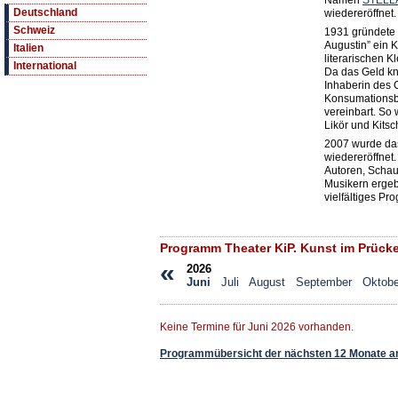
Namen
STELLA
Deutschland
wiedereröffnet.
Schweiz
1931 gründete 
Augustin” ein K
Italien
literarischen K
International
Da das Geld kn
Inhaberin des 
Konsumationsbe
vereinbart. So 
Likör und Kits
2007 wurde das
wiedereröffnet
Autoren, Schau
Musikern erge
vielfältiges Pr
Programm Theater KiP. Kunst im Prücke
«
2026
Juni
Juli
August
September
Oktobe
Keine Termine für Juni 2026 vorhanden.
Programmübersicht der nächsten 12 Monate a