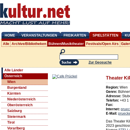
HOME
VERANSTALTUNGEN
FREIKARTEN
SPIELSTÄTTEN
KU
Alle
Archive/Bibliotheken
Bühnen/Musiktheater
Festivals/Open Airs
Gale
Zur Geosuche
Alle Länder
Österreich
Theater Ki
Wien
Region:
Wien
Burgenland
Genre:
Bühnen/
Kärnten
Adresse:
Stub
Niederösterreich
Telefon:
+43 1
Fax:
Oberösterreich
Internet:
pruec
Salzburg
E-Mail:
prueck
Steiermark
Das Theater Ki
Tirol
2023 geschlos
Vorarlberg