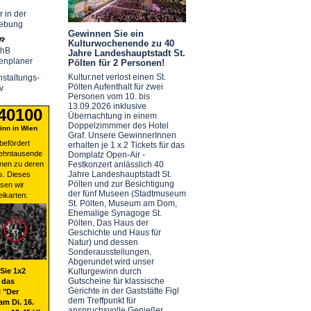
r in der
ebung
Gewinnen Sie ein
Kulturwochenende zu 40
chB
Jahre Landeshauptstadt St.
enplaner
Pölten für 2 Personen!
Kultur.net verlost einen St.
staltungs-
Pölten Aufenthalt für zwei
v
Personen vom 10. bis
13.09.2026 inklusive
 40100
Übernachtung in einem
Doppelzimmmer des Hotel
nn in Wien
Graf. Unsere GewinnerInnen
befördert
erhalten je 1 x 2 Tickets für das
zehntausende
Domplatz Open-Air -
nen zu deren
Festkonzert anlässlich 40
Jahre Landeshauptstadt St.
s. Dieses
Pölten und zur Besichtigung
sen wir
der fünf Museen (Stadtmuseum
eikarten:
St. Pölten, Museum am Dom,
Ehemalige Synagoge St.
Pölten, Das Haus der
Geschichte und Haus für
Natur) und dessen
Sonderausstellungen.
Abgerundet wird unser
Sie 1x2
Kulturgewinn durch
Gutscheine für klassische
 das
Gerichte in der Gaststätte Figl
 "Der
dem Treffpunkt für
am Di. 16.
anspruchsvolle Genießer.