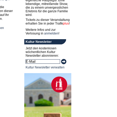
eigentliche Hauptfigur. Eine
lebendige, mitreißende Show,
die
die zu einem unvergesslichen
en dieser
Erlebnis für die ganze Familie
auf Ihr
wird.
n.
Tickets zu dieser Veranstaltung
erhalten Sie in jeder
Trafik
plus
!
nen
Weitere Infos und zur
Verlosung in
anmelden
!
Kultur Newsletter
Jetzt den kostenlosen
wöchentlichen Kultur
Newsletter abonnieren:
Kultur Newsletter verwalten