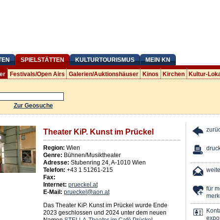
TEN
SPIELSTÄTTEN
KULTURTOURISMUS
MEIN KN
er
Festivals/Open Airs
Galerien/Auktionshäuser
Kinos
Kirchen
Kultur-Lok
Zur Geosuche
zurü
Theater KiP. Kunst im Prückel
Region:
Wien
druc
Genre:
Bühnen/Musiktheater
Adresse:
Stubenring 24
,
A
-
1010
Wien
Telefon:
+43 1 51261-215
weit
Fax:
Internet:
prueckel.at
für 
E-Mail:
prueckel@aon.at
merk
Das Theater KiP. Kunst im Prückel wurde Ende
Kont
2023 geschlossen und 2024 unter dem neuen
expor