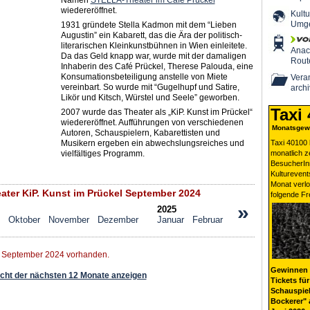
Namen
STELLA-Theater im Café Prückel
wiedereröffnet.
Kultu
Umg
1931 gründete Stella Kadmon mit dem “Lieben
Augustin” ein Kabarett, das die Ära der politisch-
literarischen Kleinkunstbühnen in Wien einleitete.
Ana
Da das Geld knapp war, wurde mit der damaligen
Rout
Inhaberin des Café Prückel, Therese Palouda, eine
Konsumationsbeteiligung anstelle von Miete
Veran
vereinbart. So wurde mit “Gugelhupf und Satire,
archi
Likör und Kitsch, Würstel und Seele” geworben.
Taxi
2007 wurde das Theater als „KiP. Kunst im Prückel“
wiedereröffnet. Aufführungen von verschiedenen
Monatsgewi
Autoren, Schauspielern, Kabarettisten und
Musikern ergeben ein abwechslungsreiches und
Taxi 40100 
vielfältiges Programm.
monatlich 
BesucherIn
Kulturevent
Monat verlo
ter KiP. Kunst im Prückel September 2024
folgende Fr
»
2025
Oktober
November
Dezember
Januar
Februar
r September 2024 vorhanden.
Gewinnen 
ht der nächsten 12 Monate anzeigen
Tickets für
Schauspiel
Bockerer" 