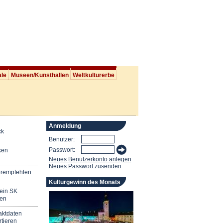
ale
Museen/Kunsthallen
Weltkulturerbe
Anmeldung
ck
Benutzer:
Passwort:
ken
Neues Benutzerkonto anlegen
Neues Passwort zusenden
erempfehlen
Kulturgewinn des Monats
mein SK
en
aktdaten
tieren