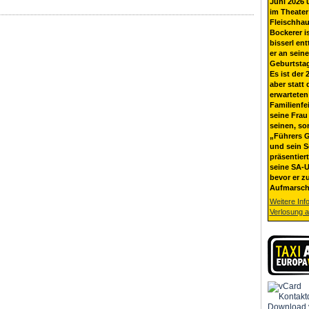
Juni 2026 
im Theater
Fleischhau
Bockerer i
bisserl ent
er an sein
Geburtsta
Es ist der 
aber statt 
erwarteten
Familienfe
seine Frau 
seinen, so
„Führers G
und sein 
präsentier
seine SA-U
bevor er z
Aufmarsch
Weitere Inf
Verlosung 