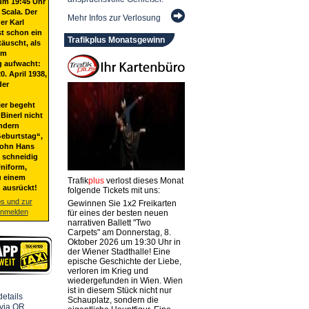
um 19:45 Uhr
 Scala. Der
Mehr Infos zur Verlosung
er Karl
st schon ein
Trafikplus Monatsgewinn
täuscht, als
em
g aufwacht:
20. April 1938,
der
ier begeht
Binerl nicht
ndern
eburtstag“,
Sohn Hans
t schneidig
niform,
u einem
Trafik
plus
verlost dieses Monat
 ausrückt!
folgende Tickets mit uns:
os und zur
Gewinnen Sie 1x2 Freikarten
anmelden
für eines der besten neuen
narrativen Ballett "Two
Carpets" am Donnerstag, 8.
Oktober 2026 um 19:30 Uhr in
der Wiener Stadthalle! Eine
epische Geschichte der Liebe,
verloren im Krieg und
wiedergefunden in Wien. Wien
ist in diesem Stück nicht nur
Schauplatz, sondern die