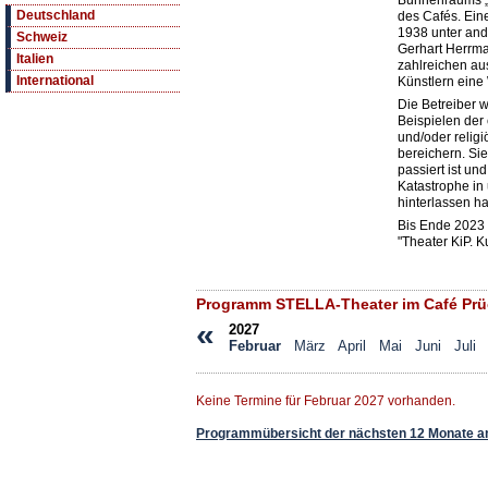
Bühnenraums „D
Deutschland
des Cafés. Ein
1938 unter an
Schweiz
Gerhart Herrma
Italien
zahlreichen au
International
Künstlern eine 
Die Betreiber w
Beispielen der 
und/oder religi
bereichern. Si
passiert ist un
Katastrophe in 
hinterlassen ha
Bis Ende 2023
"Theater KiP. K
Programm STELLA-Theater im Café Prü
«
2027
Februar
März
April
Mai
Juni
Juli
Keine Termine für Februar 2027 vorhanden.
Programmübersicht der nächsten 12 Monate a