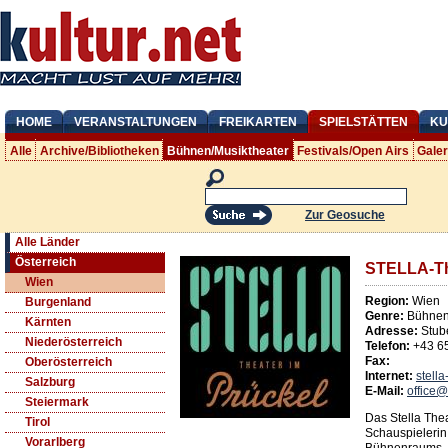
HOME
VERANSTALTUNGEN
FREIKARTEN
SPIELSTÄTTEN
KU
Alle
Archive/Bibliotheken
Bühnen/Musiktheater
Festivals/Open Airs
Gale
Zur Geosuche
Alle Länder
Österreich
STELLA-Th
Wien
Region:
Wien
Burgenland
Genre:
Bühnen/
Kärnten
Adresse:
Stub
Niederösterreich
Telefon:
+43 6
Fax:
Oberösterreich
Internet:
stella
Salzburg
E-Mail:
office@
Steiermark
Das Stella Thea
Tirol
Schauspielerin
Vorarlberg