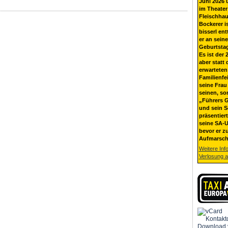
Juni 2026 
im Theater
Fleischhau
Bockerer i
bisserl ent
er an sein
Geburtsta
Es ist der 
aber statt 
erwarteten
Familienfe
seine Frau 
seinen, so
„Führers G
und sein 
präsentier
seine SA-U
bevor er z
Aufmarsch
Weitere Inf
Verlosung 