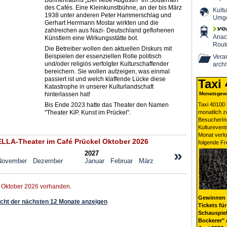
Bühnenraums „Der liebe Augustin“ im Souterrain
des Cafés. Eine Kleinkunstbühne, an der bis März
Kultu
1938 unter anderen Peter Hammerschlag und
Umg
Gerhart Herrmann Mostar wirkten und die
zahlreichen aus Nazi- Deutschland geflohenen
Ana
Künstlern eine Wirkungsstätte bot.
Rout
Die Betreiber wollen den aktuellen Diskurs mit
Beispielen der essenziellen Rolle politisch
Veran
und/oder religiös verfolgter Kulturschaffender
archi
bereichern. Sie wollen aufzeigen, was einmal
passiert ist und welch klaffende Lücke diese
Taxi
Katastrophe in unserer Kulturlandschaft
hinterlassen hat!
Monatsgewi
Bis Ende 2023 hatte das Theater den Namen
Taxi 40100 
"Theater KiP. Kunst im Prückel".
monatlich 
BesucherIn
Kulturevent
Monat verlo
LA-Theater im Café Prückel Oktober 2026
folgende Fr
»
2027
November
Dezember
Januar
Februar
März
r Oktober 2026 vorhanden.
Gewinnen 
ht der nächsten 12 Monate anzeigen
Tickets für
Schauspiel
Bockerer" 