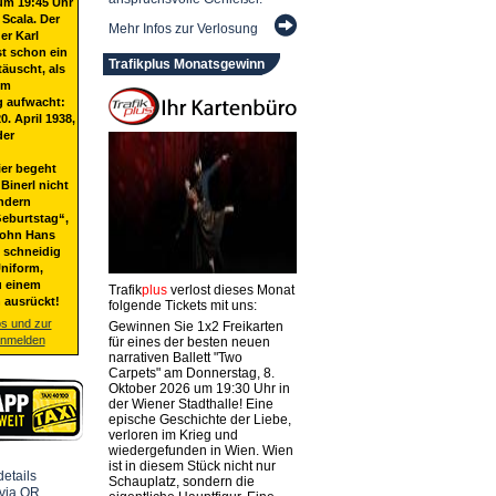
um 19:45 Uhr
 Scala. Der
Mehr Infos zur Verlosung
er Karl
st schon ein
Trafikplus Monatsgewinn
täuscht, als
em
g aufwacht:
20. April 1938,
der
ier begeht
Binerl nicht
ndern
eburtstag“,
Sohn Hans
t schneidig
niform,
u einem
Trafik
plus
verlost dieses Monat
 ausrückt!
folgende Tickets mit uns:
os und zur
Gewinnen Sie 1x2 Freikarten
anmelden
für eines der besten neuen
narrativen Ballett "Two
Carpets" am Donnerstag, 8.
Oktober 2026 um 19:30 Uhr in
der Wiener Stadthalle! Eine
epische Geschichte der Liebe,
verloren im Krieg und
wiedergefunden in Wien. Wien
ist in diesem Stück nicht nur
Schauplatz, sondern die