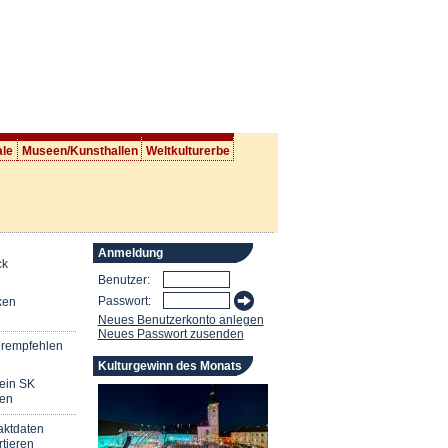
ale
Museen/Kunsthallen
Weltkulturerbe
Anmeldung
ck
Benutzer:
Passwort:
ken
Neues Benutzerkonto anlegen
Neues Passwort zusenden
erempfehlen
Kulturgewinn des Monats
mein SK
en
aktdaten
tieren