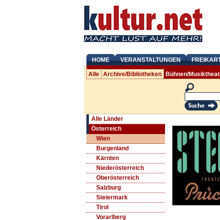
HOME
VERANSTALTUNGEN
FREIKAR
Alle
Archive/Bibliotheken
Bühnen/Musiktheat
Alle Länder
Österreich
Wien
Burgenland
Kärnten
Niederösterreich
Oberösterreich
Salzburg
Steiermark
Tirol
Vorarlberg