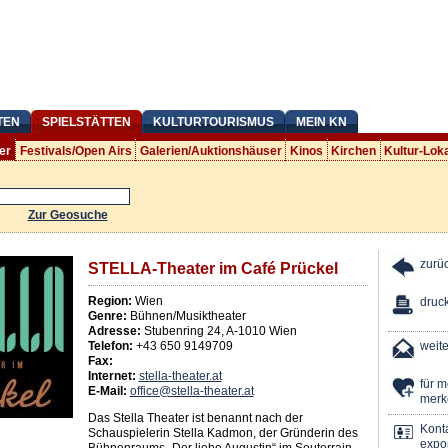
TEN
SPIELSTÄTTEN
KULTURTOURISMUS
MEIN KN
er
Festivals/Open Airs
Galerien/Auktionshäuser
Kinos
Kirchen
Kultur-Lok
Zur Geosuche
zurü
STELLA-Theater im Café Prückel
Region:
Wien
druc
Genre:
Bühnen/Musiktheater
Adresse:
Stubenring 24
,
A
-
1010
Wien
Telefon:
+43 650 9149709
weit
Fax:
Internet:
stella-theater.at
für 
E-Mail:
office@stella-theater.at
merk
Das Stella Theater ist benannt nach der
Kont
Schauspielerin Stella Kadmon, der Gründerin des
expor