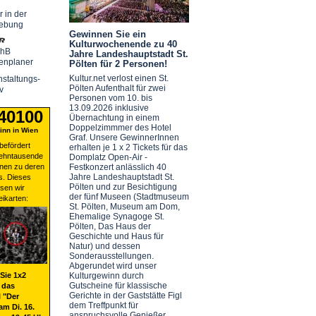
r in der
ebung
Gewinnen Sie ein
Kulturwochenende zu 40
chB
Jahre Landeshauptstadt St.
enplaner
Pölten für 2 Personen!
Kultur.net verlost einen St.
staltungs-
Pölten Aufenthalt für zwei
v
Personen vom 10. bis
13.09.2026 inklusive
 40100
Übernachtung in einem
Doppelzimmmer des Hotel
nn in Wien
Graf. Unsere GewinnerInnen
befördert
erhalten je 1 x 2 Tickets für das
zehntausende
Domplatz Open-Air -
nen zu deren
Festkonzert anlässlich 40
Jahre Landeshauptstadt St.
s. Dieses
Pölten und zur Besichtigung
sen wir
der fünf Museen (Stadtmuseum
eikarten:
St. Pölten, Museum am Dom,
Ehemalige Synagoge St.
Pölten, Das Haus der
Geschichte und Haus für
Natur) und dessen
Sonderausstellungen.
Abgerundet wird unser
Sie 1x2
Kulturgewinn durch
Gutscheine für klassische
 das
Gerichte in der Gaststätte Figl
 "Der
dem Treffpunkt für
am Di. 16.
anspruchsvolle Genießer.