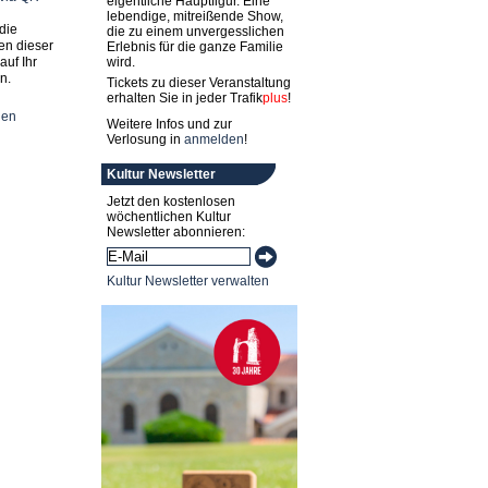
eigentliche Hauptfigur. Eine
lebendige, mitreißende Show,
die
die zu einem unvergesslichen
en dieser
Erlebnis für die ganze Familie
auf Ihr
wird.
n.
Tickets zu dieser Veranstaltung
erhalten Sie in jeder
Trafik
plus
!
nen
Weitere Infos und zur
Verlosung in
anmelden
!
Kultur Newsletter
Jetzt den kostenlosen
wöchentlichen Kultur
Newsletter abonnieren:
Kultur Newsletter verwalten