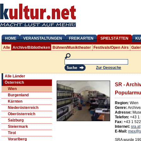
HOME
VERANSTALTUNGEN
FREIKARTEN
SPIELSTÄTTEN
KU
Alle
Archive/Bibliotheken
Bühnen/Musiktheater
Festivals/Open Airs
Gale
Zur Geosuche
Alle Länder
Österreich
SR - Archi
Wien
Popularmu
Burgenland
Kärnten
Region:
Wien
Genre:
Archive
Niederösterreich
Adresse:
Muse
Oberösterreich
Telefon:
+43 1
Salzburg
Fax:
+43 1 52
Internet:
sra.at
Steiermark
E-Mail:
mex@sr
Tirol
Vorarlberg
SRA wurde 1993