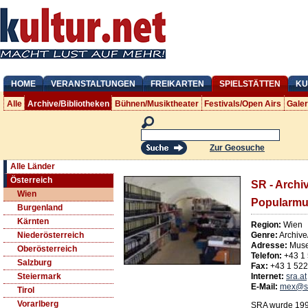
HOME
VERANSTALTUNGEN
FREIKARTEN
SPIELSTÄTTEN
KU
Alle
Archive/Bibliotheken
Bühnen/Musiktheater
Festivals/Open Airs
Gale
Zur Geosuche
Alle Länder
Österreich
SR - Archi
Wien
Popularmu
Burgenland
Kärnten
Region:
Wien
Genre:
Archive
Niederösterreich
Adresse:
Muse
Oberösterreich
Telefon:
+43 1
Salzburg
Fax:
+43 1 52
Internet:
sra.at
Steiermark
E-Mail:
mex@sr
Tirol
Vorarlberg
SRA wurde 1993