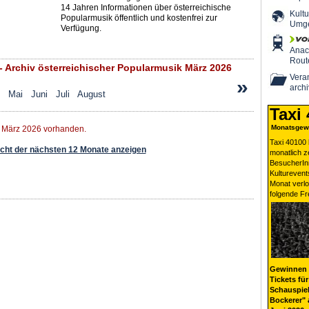
14 Jahren Informationen über österreichische
Kultu
Popularmusik öffentlich und kostenfrei zur
Umg
Verfügung.
Ana
Rout
 Archiv österreichischer Popularmusik März 2026
Veran
»
archi
Mai
Juni
Juli
August
Taxi
Monatsgewi
r März 2026 vorhanden.
Taxi 40100 
ht der nächsten 12 Monate anzeigen
monatlich 
BesucherIn
Kulturevent
Monat verlo
folgende Fr
Gewinnen 
Tickets für
Schauspiel
Bockerer" 