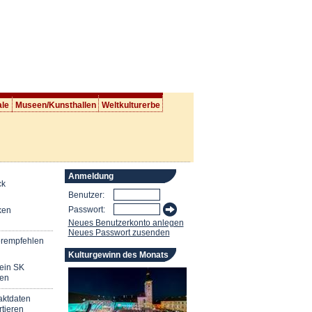
ale
Museen/Kunsthallen
Weltkulturerbe
Anmeldung
ck
Benutzer:
Passwort:
ken
Neues Benutzerkonto anlegen
Neues Passwort zusenden
erempfehlen
Kulturgewinn des Monats
mein SK
en
aktdaten
tieren