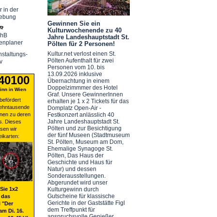
r in der
ebung
Gewinnen Sie ein
Kulturwochenende zu 40
chB
Jahre Landeshauptstadt St.
enplaner
Pölten für 2 Personen!
Kultur.net verlost einen St.
staltungs-
Pölten Aufenthalt für zwei
v
Personen vom 10. bis
13.09.2026 inklusive
 40100
Übernachtung in einem
Doppelzimmmer des Hotel
nn in Wien
Graf. Unsere GewinnerInnen
befördert
erhalten je 1 x 2 Tickets für das
zehntausende
Domplatz Open-Air -
nen zu deren
Festkonzert anlässlich 40
Jahre Landeshauptstadt St.
s. Dieses
Pölten und zur Besichtigung
sen wir
der fünf Museen (Stadtmuseum
eikarten:
St. Pölten, Museum am Dom,
Ehemalige Synagoge St.
Pölten, Das Haus der
Geschichte und Haus für
Natur) und dessen
Sonderausstellungen.
Abgerundet wird unser
Sie 1x2
Kulturgewinn durch
Gutscheine für klassische
 das
Gerichte in der Gaststätte Figl
 "Der
dem Treffpunkt für
am Di. 16.
anspruchsvolle Genießer.