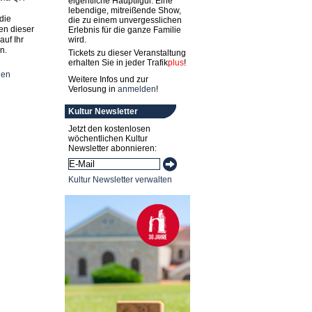
eigentliche Hauptfigur. Eine
lebendige, mitreißende Show,
die
die zu einem unvergesslichen
en dieser
Erlebnis für die ganze Familie
auf Ihr
wird.
n.
Tickets zu dieser Veranstaltung
erhalten Sie in jeder
Trafik
plus
!
nen
Weitere Infos und zur
Verlosung in
anmelden
!
Kultur Newsletter
Jetzt den kostenlosen
wöchentlichen Kultur
Newsletter abonnieren:
Kultur Newsletter verwalten