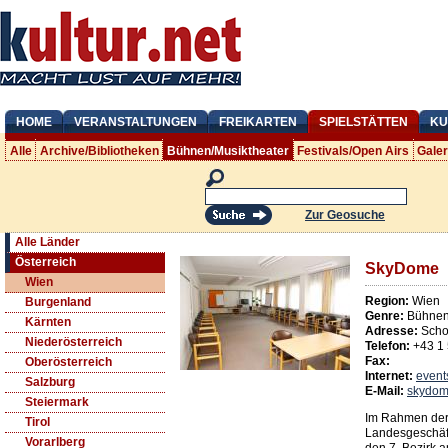
HOME
VERANSTALTUNGEN
FREIKARTEN
SPIELSTÄTTEN
KU
Alle
Archive/Bibliotheken
Bühnen/Musiktheater
Festivals/Open Airs
Gale
Zur Geosuche
Alle Länder
Österreich
SkyDome
Wien
Region:
Wien
Burgenland
Genre:
Bühnen/
Kärnten
Adresse:
Scho
Niederösterreich
Telefon:
+43 1
Fax:
Oberösterreich
Internet:
event
Salzburg
E-Mail:
skydom
Steiermark
Im Rahmen der
Tirol
Landesgeschäft
Vorarlberg