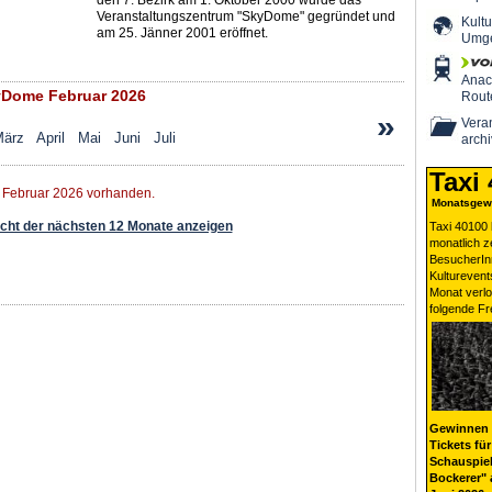
den 7. Bezirk am 1. Oktober 2000 wurde das
Veranstaltungszentrum "SkyDome" gegründet und
Kultu
am 25. Jänner 2001 eröffnet.
Umg
Ana
Dome Februar 2026
Rout
»
Veran
ärz
April
Mai
Juni
Juli
archi
Taxi
r Februar 2026 vorhanden.
Monatsgewi
ht der nächsten 12 Monate anzeigen
Taxi 40100 
monatlich 
BesucherIn
Kulturevent
Monat verlo
folgende Fr
Gewinnen 
Tickets für
Schauspiel
Bockerer" 