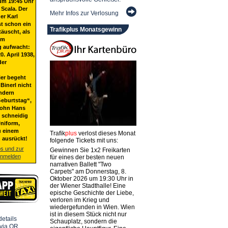
um 19:45 Uhr
 Scala. Der
Mehr Infos zur Verlosung
er Karl
st schon ein
Trafikplus Monatsgewinn
täuscht, als
em
g aufwacht:
20. April 1938,
der
ier begeht
Binerl nicht
ndern
eburtstag“,
Sohn Hans
t schneidig
niform,
u einem
Trafik
plus
verlost dieses Monat
 ausrückt!
folgende Tickets mit uns:
os und zur
Gewinnen Sie 1x2 Freikarten
anmelden
für eines der besten neuen
narrativen Ballett "Two
Carpets" am Donnerstag, 8.
Oktober 2026 um 19:30 Uhr in
der Wiener Stadthalle! Eine
epische Geschichte der Liebe,
verloren im Krieg und
wiedergefunden in Wien. Wien
ist in diesem Stück nicht nur
Schauplatz, sondern die