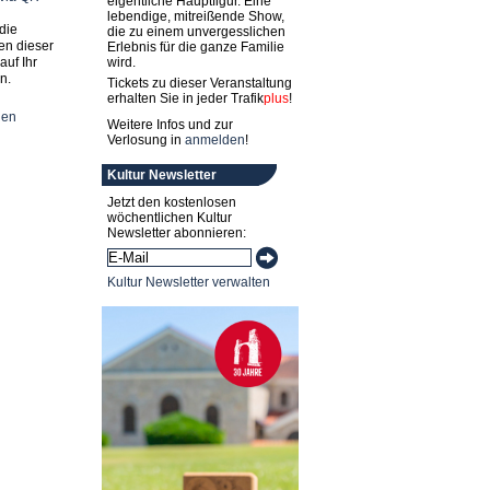
eigentliche Hauptfigur. Eine
lebendige, mitreißende Show,
die
die zu einem unvergesslichen
en dieser
Erlebnis für die ganze Familie
auf Ihr
wird.
n.
Tickets zu dieser Veranstaltung
erhalten Sie in jeder
Trafik
plus
!
nen
Weitere Infos und zur
Verlosung in
anmelden
!
Kultur Newsletter
Jetzt den kostenlosen
wöchentlichen Kultur
Newsletter abonnieren:
Kultur Newsletter verwalten