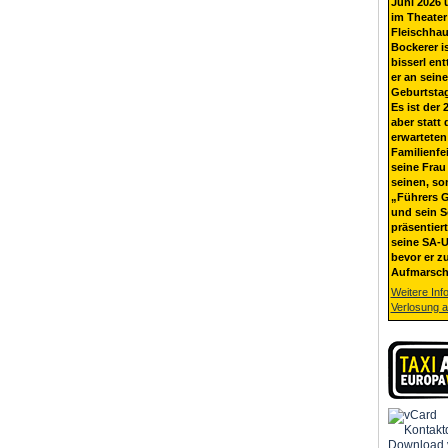
Juni 2026 
im Theater
Fleischhau
Bockerer i
bisserl ent
er an sein
Geburtsta
Es ist der 
aber statt 
erwarteten
Familienfe
seine Frau 
seinen, so
„Führers G
und sein 
präsentier
seine SA-U
bevor er z
Aufmarsch
Weitere Inf
Verlosung 