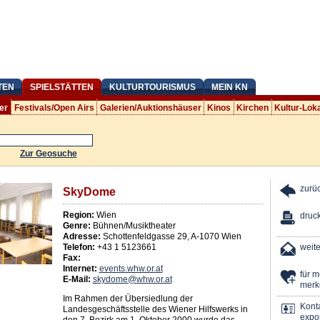
TEN
SPIELSTÄTTEN
KULTURTOURISMUS
MEIN KN
er
Festivals/Open Airs
Galerien/Auktionshäuser
Kinos
Kirchen
Kultur-Lok
Zur Geosuche
zurü
SkyDome
Region:
Wien
druc
Genre:
Bühnen/Musiktheater
Adresse:
Schottenfeldgasse 29
,
A
-
1070
Wien
Telefon:
+43 1 5123661
weit
Fax:
Internet:
events.whw.or.at
für 
E-Mail:
skydome@whw.or.at
merk
Im Rahmen der Übersiedlung der
Kont
Landesgeschäftsstelle des Wiener Hilfswerks in
expor