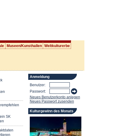
ale
Museen/Kunsthallen
Weltkulturerbe
Anmeldung
ck
Benutzer:
Passwort:
ken
Neues Benutzerkonto anlegen
Neues Passwort zusenden
erempfehlen
Kulturgewinn des Monats
mein SK
en
aktdaten
tieren