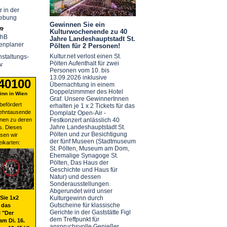
r in der
ebung
Gewinnen Sie ein
Kulturwochenende zu 40
chB
Jahre Landeshauptstadt St.
enplaner
Pölten für 2 Personen!
Kultur.net verlost einen St.
staltungs-
Pölten Aufenthalt für zwei
v
Personen vom 10. bis
13.09.2026 inklusive
 40100
Übernachtung in einem
Doppelzimmmer des Hotel
nn in Wien
Graf. Unsere GewinnerInnen
befördert
erhalten je 1 x 2 Tickets für das
zehntausende
Domplatz Open-Air -
nen zu deren
Festkonzert anlässlich 40
Jahre Landeshauptstadt St.
s. Dieses
Pölten und zur Besichtigung
sen wir
der fünf Museen (Stadtmuseum
eikarten:
St. Pölten, Museum am Dom,
Ehemalige Synagoge St.
Pölten, Das Haus der
Geschichte und Haus für
Natur) und dessen
Sonderausstellungen.
Abgerundet wird unser
Sie 1x2
Kulturgewinn durch
Gutscheine für klassische
 das
Gerichte in der Gaststätte Figl
 "Der
dem Treffpunkt für
am Di. 16.
anspruchsvolle Genießer.