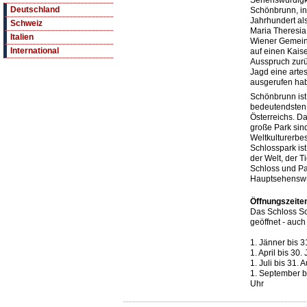
Sehenswürdigke
Deutschland
Schönbrunn, in
Jahrhundert al
Schweiz
Maria Theresia e
Italien
Wiener Gemeind
International
auf einen Kais
Ausspruch zurüc
Jagd eine arte
ausgerufen hab
Schönbrunn ist
bedeutendsten 
Österreichs. D
große Park sin
Weltkulturerbes
Schlosspark is
der Welt, der T
Schloss und Pa
Hauptsehenswü
Öffnungszeite
Das Schloss Sc
geöffnet - auch
1. Jänner bis 3
1. April bis 30.
1. Juli bis 31.
1. September b
Uhr