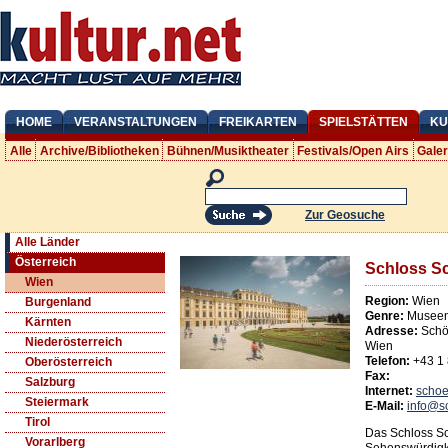
HOME
VERANSTALTUNGEN
FREIKARTEN
SPIELSTÄTTEN
KU
Alle
Archive/Bibliotheken
Bühnen/Musiktheater
Festivals/Open Airs
Gale
Zur Geosuche
Alle Länder
Österreich
Schloss S
Wien
Region:
Wien
Burgenland
Genre:
Museen
Kärnten
Adresse:
Schö
Niederösterreich
Wien
Telefon:
+43 1
Oberösterreich
Fax:
Salzburg
Internet:
schoe
Steiermark
E-Mail:
info@s
Tirol
Das Schloss Sc
Vorarlberg