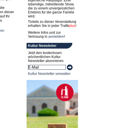
eigentliche Hauptfigur. Eine
lebendige, mitreißende Show,
die
die zu einem unvergesslichen
en dieser
Erlebnis für die ganze Familie
auf Ihr
wird.
n.
Tickets zu dieser Veranstaltung
erhalten Sie in jeder
Trafik
plus
!
nen
Weitere Infos und zur
Verlosung in
anmelden
!
Kultur Newsletter
Jetzt den kostenlosen
wöchentlichen Kultur
Newsletter abonnieren:
Kultur Newsletter verwalten