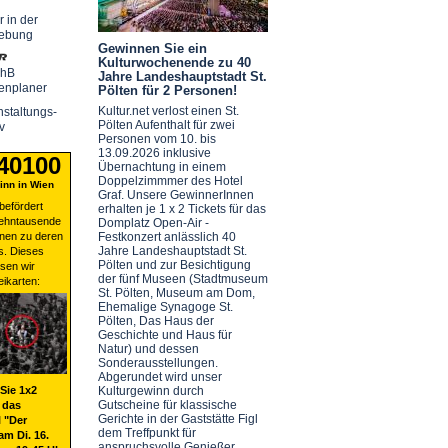
r in der
ebung
Gewinnen Sie ein
Kulturwochenende zu 40
chB
Jahre Landeshauptstadt St.
enplaner
Pölten für 2 Personen!
Kultur.net verlost einen St.
staltungs-
Pölten Aufenthalt für zwei
v
Personen vom 10. bis
13.09.2026 inklusive
 40100
Übernachtung in einem
Doppelzimmmer des Hotel
nn in Wien
Graf. Unsere GewinnerInnen
befördert
erhalten je 1 x 2 Tickets für das
zehntausende
Domplatz Open-Air -
nen zu deren
Festkonzert anlässlich 40
Jahre Landeshauptstadt St.
s. Dieses
Pölten und zur Besichtigung
sen wir
der fünf Museen (Stadtmuseum
eikarten:
St. Pölten, Museum am Dom,
Ehemalige Synagoge St.
Pölten, Das Haus der
Geschichte und Haus für
Natur) und dessen
Sonderausstellungen.
Abgerundet wird unser
Sie 1x2
Kulturgewinn durch
Gutscheine für klassische
 das
Gerichte in der Gaststätte Figl
 "Der
dem Treffpunkt für
am Di. 16.
anspruchsvolle Genießer.