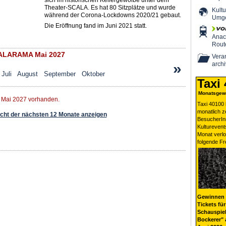
sich im historischen Kellergewölbe unter dem
Theater-SCALA. Es hat 80 Sitzplätze und wurde
Kultu
während der Corona-Lockdowns 2020/21 gebaut.
Umg
Die Eröffnung fand im Juni 2021 statt.
Ana
Rout
ALARAMA Mai 2027
Veran
»
archi
Juli
August
September
Oktober
Taxi
Monatsgewi
r Mai 2027 vorhanden.
Taxi 40100 
monatlich 
ht der nächsten 12 Monate anzeigen
BesucherIn
Kulturevent
Monat verlo
folgende Fr
Gewinnen 
Tickets für
Schauspiel
Bockerer" 