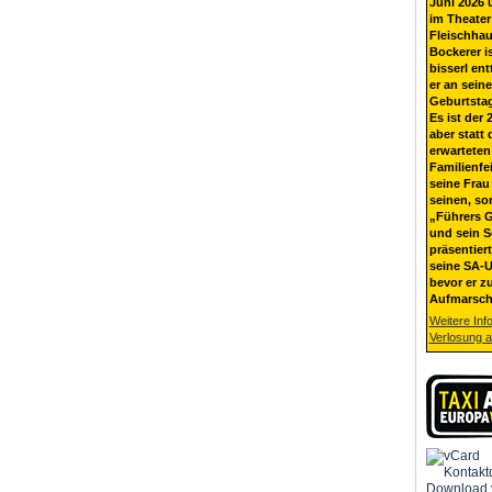
Juni 2026 
im Theater
Fleischhau
Bockerer i
bisserl ent
er an sein
Geburtsta
Es ist der 
aber statt 
erwarteten
Familienfe
seine Frau 
seinen, so
„Führers G
und sein 
präsentier
seine SA-U
bevor er z
Aufmarsch
Weitere Inf
Verlosung 