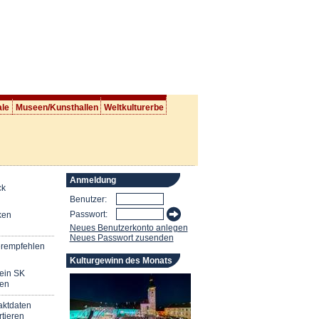
ale
Museen/Kunsthallen
Weltkulturerbe
Anmeldung
ck
Benutzer:
Passwort:
ken
Neues Benutzerkonto anlegen
Neues Passwort zusenden
erempfehlen
Kulturgewinn des Monats
mein SK
en
aktdaten
tieren