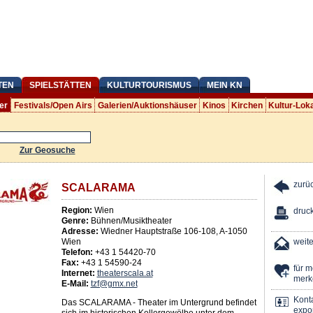
TEN
SPIELSTÄTTEN
KULTURTOURISMUS
MEIN KN
er
Festivals/Open Airs
Galerien/Auktionshäuser
Kinos
Kirchen
Kultur-Lok
Zur Geosuche
zurü
SCALARAMA
Region:
Wien
druc
Genre:
Bühnen/Musiktheater
Adresse:
Wiedner Hauptstraße 106-108
,
A
-
1050
Wien
weit
Telefon:
+43 1 54420-70
Fax:
+43 1 54590-24
für 
Internet:
theaterscala.at
merk
E-Mail:
tzf@gmx.net
Kont
Das SCALARAMA - Theater im Untergrund befindet
expor