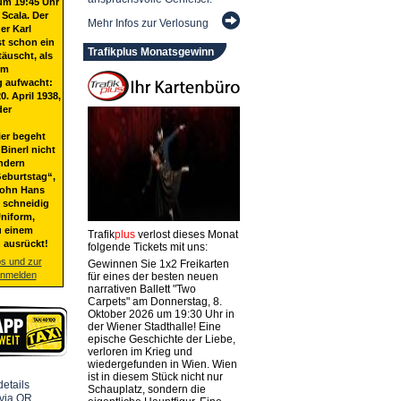
um 19:45 Uhr
 Scala. Der
Mehr Infos zur Verlosung
er Karl
st schon ein
Trafikplus Monatsgewinn
täuscht, als
em
g aufwacht:
20. April 1938,
der
ier begeht
Binerl nicht
ndern
eburtstag“,
Sohn Hans
t schneidig
niform,
u einem
Trafik
plus
verlost dieses Monat
 ausrückt!
folgende Tickets mit uns:
os und zur
Gewinnen Sie 1x2 Freikarten
anmelden
für eines der besten neuen
narrativen Ballett "Two
Carpets" am Donnerstag, 8.
Oktober 2026 um 19:30 Uhr in
der Wiener Stadthalle! Eine
epische Geschichte der Liebe,
verloren im Krieg und
wiedergefunden in Wien. Wien
ist in diesem Stück nicht nur
Schauplatz, sondern die