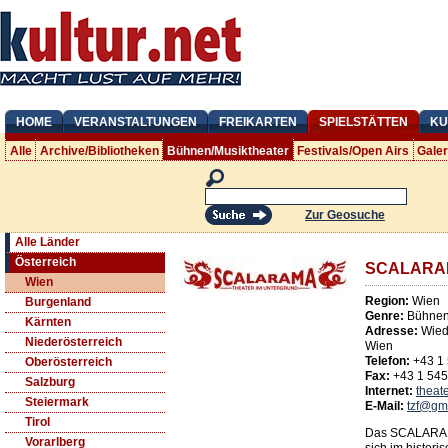
HOME
VERANSTALTUNGEN
FREIKARTEN
SPIELSTÄTTEN
KU
Alle
Archive/Bibliotheken
Bühnen/Musiktheater
Festivals/Open Airs
Gale
Zur Geosuche
Alle Länder
Österreich
SCALARA
Wien
Region:
Wien
Burgenland
Genre:
Bühnen/
Kärnten
Adresse:
Wied
Niederösterreich
Wien
Telefon:
+43 1
Oberösterreich
Fax:
+43 1 54
Salzburg
Internet:
theate
Steiermark
E-Mail:
tzf@gm
Tirol
Das SCALARAMA
Vorarlberg