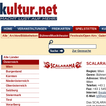
HOME
VERANSTALTUNGEN
FREIKARTEN
SPIELSTÄTTEN
KU
Alle
Archive/Bibliotheken
Bühnen/Musiktheater
Festivals/Open Airs
Gale
Zur Geosuche
Alle Länder
Österreich
SCALARA
Wien
Region:
Wien
Burgenland
Genre:
Bühnen/
Kärnten
Adresse:
Wied
Niederösterreich
Wien
Telefon:
+43 1
Oberösterreich
Fax:
+43 1 54
Salzburg
Internet:
theate
Steiermark
E-Mail:
tzf@gm
Tirol
Das SCALARAMA
Vorarlberg