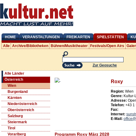
HOME
VERANSTALTUNGEN
FREIKARTEN
SPIELSTÄTTEN
KU
Alle
Archive/Bibliotheken
Bühnen/Musiktheater
Festivals/Open Airs
Gale
Zur Geosuche
Alle Länder
Österreich
Roxy
Wien
Region:
Wien
Burgenland
Genre:
Kultur-
Kärnten
Adresse:
Oper
Niederösterreich
Telefon:
+43 1
Fax:
Oberösterreich
Internet:
sunsh
Salzburg
E-Mail:
office@
Steiermark
Tirol
Programm Roxy März 2028
Vorarlberg