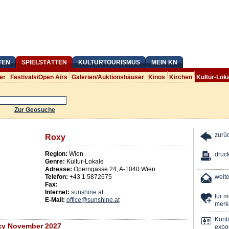
TEN
SPIELSTÄTTEN
KULTURTOURISMUS
MEIN KN
er
Festivals/Open Airs
Galerien/Auktionshäuser
Kinos
Kirchen
Kultur-Lok
Zur Geosuche
zurü
Roxy
Region:
Wien
druc
Genre:
Kultur-Lokale
Adresse:
Operngasse 24
,
A
-
1040
Wien
Telefon:
+43 1 5872675
weit
Fax:
Internet:
sunshine.at
für 
E-Mail:
office@sunshine.at
merk
Kont
y November 2027
expor