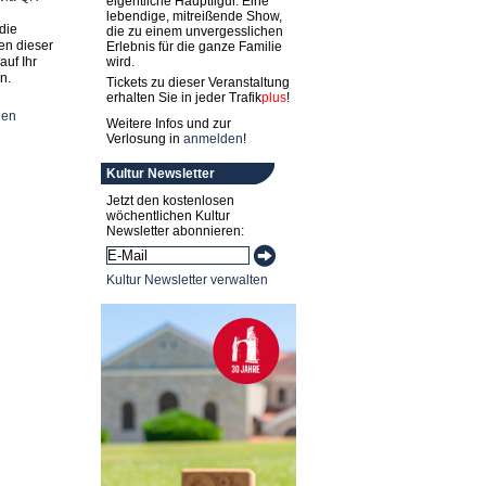
eigentliche Hauptfigur. Eine
lebendige, mitreißende Show,
die
die zu einem unvergesslichen
en dieser
Erlebnis für die ganze Familie
auf Ihr
wird.
n.
Tickets zu dieser Veranstaltung
erhalten Sie in jeder
Trafik
plus
!
nen
Weitere Infos und zur
Verlosung in
anmelden
!
Kultur Newsletter
Jetzt den kostenlosen
wöchentlichen Kultur
Newsletter abonnieren:
Kultur Newsletter verwalten