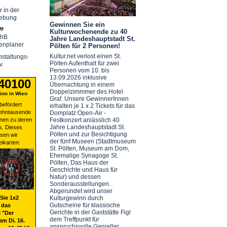
r in der
ebung
Gewinnen Sie ein
Kulturwochenende zu 40
chB
Jahre Landeshauptstadt St.
enplaner
Pölten für 2 Personen!
Kultur.net verlost einen St.
staltungs-
Pölten Aufenthalt für zwei
v
Personen vom 10. bis
13.09.2026 inklusive
 40100
Übernachtung in einem
Doppelzimmmer des Hotel
nn in Wien
Graf. Unsere GewinnerInnen
befördert
erhalten je 1 x 2 Tickets für das
zehntausende
Domplatz Open-Air -
nen zu deren
Festkonzert anlässlich 40
Jahre Landeshauptstadt St.
s. Dieses
Pölten und zur Besichtigung
sen wir
der fünf Museen (Stadtmuseum
eikarten:
St. Pölten, Museum am Dom,
Ehemalige Synagoge St.
Pölten, Das Haus der
Geschichte und Haus für
Natur) und dessen
Sonderausstellungen.
Abgerundet wird unser
Sie 1x2
Kulturgewinn durch
Gutscheine für klassische
 das
Gerichte in der Gaststätte Figl
 "Der
dem Treffpunkt für
am Di. 16.
anspruchsvolle Genießer.