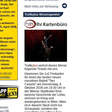
um 19:45 Uhr
 Scala. Der
Mehr Infos zur Verlosung
er Karl
st schon ein
Trafikplus Monatsgewinn
täuscht, als
em
g aufwacht:
20. April 1938,
der
ier begeht
Binerl nicht
ndern
eburtstag“,
Sohn Hans
t schneidig
niform,
u einem
Trafik
plus
verlost dieses Monat
 ausrückt!
folgende Tickets mit uns:
os und zur
Gewinnen Sie 1x2 Freikarten
anmelden
für eines der besten neuen
narrativen Ballett "Two
Carpets" am Donnerstag, 8.
Oktober 2026 um 19:30 Uhr in
der Wiener Stadthalle! Eine
epische Geschichte der Liebe,
verloren im Krieg und
wiedergefunden in Wien. Wien
ist in diesem Stück nicht nur
Schauplatz, sondern die