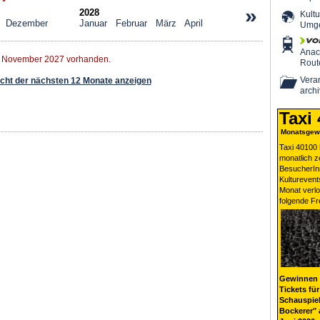
»
2028
Kultu
Dezember
Januar
Februar
März
April
Umg
Ana
r November 2027 vorhanden.
Rout
Veran
ht der nächsten 12 Monate anzeigen
archi
Taxi
Monatsgewi
Taxi 40100 
monatlich 
BesucherIn
Kulturevent
Monat verlo
folgende Fr
Gewinnen 
Tickets für
Schauspiel
Bockerer" 