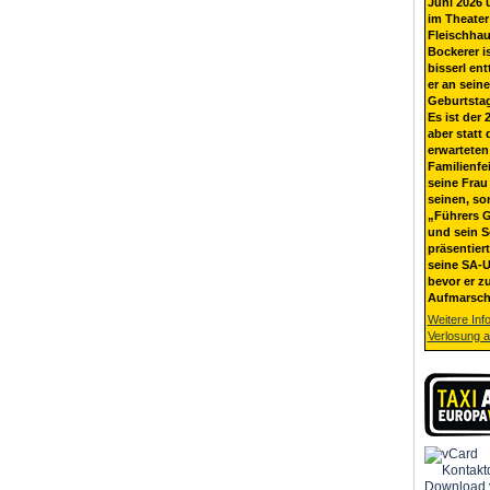
Juni 2026 
im Theater
Fleischhau
Bockerer i
bisserl ent
er an sein
Geburtsta
Es ist der 
aber statt 
erwarteten
Familienfe
seine Frau 
seinen, so
„Führers G
und sein 
präsentier
seine SA-U
bevor er z
Aufmarsch
Weitere Inf
Verlosung 