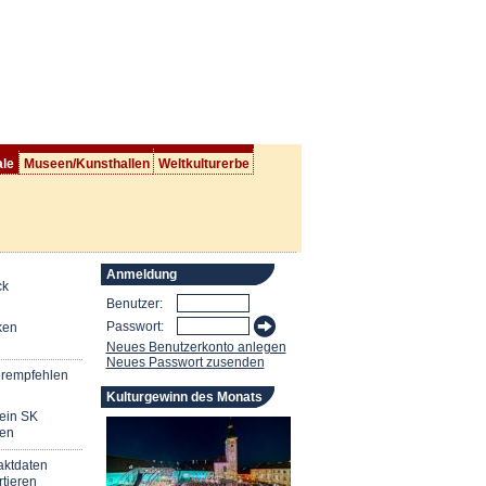
ale
Museen/Kunsthallen
Weltkulturerbe
Anmeldung
ck
Benutzer:
Passwort:
ken
Neues Benutzerkonto anlegen
Neues Passwort zusenden
erempfehlen
Kulturgewinn des Monats
mein SK
en
aktdaten
tieren