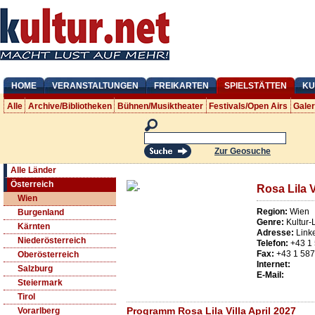
HOME
VERANSTALTUNGEN
FREIKARTEN
SPIELSTÄTTEN
KU
Alle
Archive/Bibliotheken
Bühnen/Musiktheater
Festivals/Open Airs
Gale
Zur Geosuche
Alle Länder
Österreich
Rosa Lila V
Wien
Region:
Wien
Burgenland
Genre:
Kultur-
Kärnten
Adresse:
Link
Niederösterreich
Telefon:
+43 1
Fax:
+43 1 58
Oberösterreich
Internet:
Salzburg
E-Mail:
Steiermark
Tirol
Programm Rosa Lila Villa April 2027
Vorarlberg