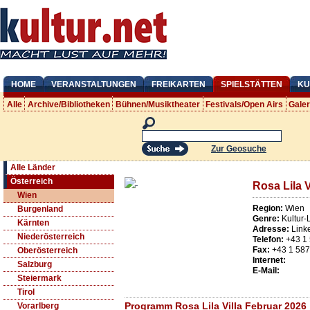
HOME
VERANSTALTUNGEN
FREIKARTEN
SPIELSTÄTTEN
KU
Alle
Archive/Bibliotheken
Bühnen/Musiktheater
Festivals/Open Airs
Gale
Zur Geosuche
Alle Länder
Österreich
Rosa Lila V
Wien
Region:
Wien
Burgenland
Genre:
Kultur-
Kärnten
Adresse:
Link
Niederösterreich
Telefon:
+43 1
Fax:
+43 1 58
Oberösterreich
Internet:
Salzburg
E-Mail:
Steiermark
Tirol
Programm Rosa Lila Villa Februar 2026
Vorarlberg