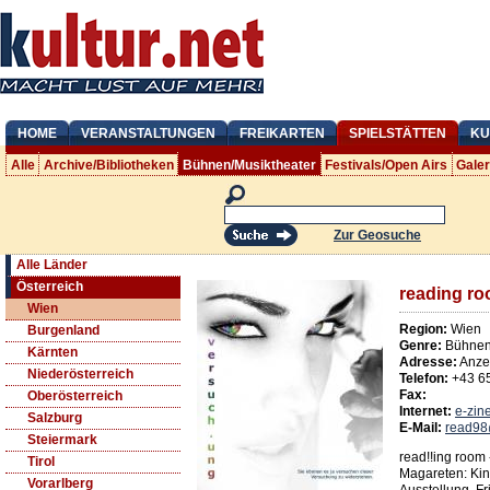
HOME
VERANSTALTUNGEN
FREIKARTEN
SPIELSTÄTTEN
KU
Alle
Archive/Bibliotheken
Bühnen/Musiktheater
Festivals/Open Airs
Gale
Zur Geosuche
Alle Länder
Österreich
reading r
Wien
Region:
Wien
Burgenland
Genre:
Bühnen/
Kärnten
Adresse:
Anze
Niederösterreich
Telefon:
+43 6
Fax:
Oberösterreich
Internet:
e-zin
Salzburg
E-Mail:
read98
Steiermark
read!!ing room 
Tirol
Magareten: Kino
Vorarlberg