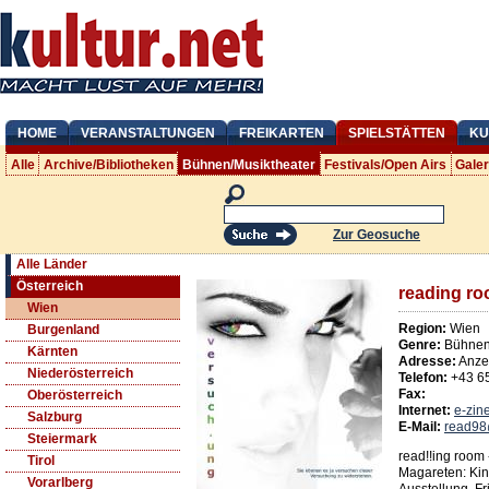
HOME
VERANSTALTUNGEN
FREIKARTEN
SPIELSTÄTTEN
KU
Alle
Archive/Bibliotheken
Bühnen/Musiktheater
Festivals/Open Airs
Gale
Zur Geosuche
Alle Länder
Österreich
reading r
Wien
Region:
Wien
Burgenland
Genre:
Bühnen/
Kärnten
Adresse:
Anze
Niederösterreich
Telefon:
+43 6
Fax:
Oberösterreich
Internet:
e-zin
Salzburg
E-Mail:
read98
Steiermark
read!!ing room 
Tirol
Magareten: Kino
Vorarlberg