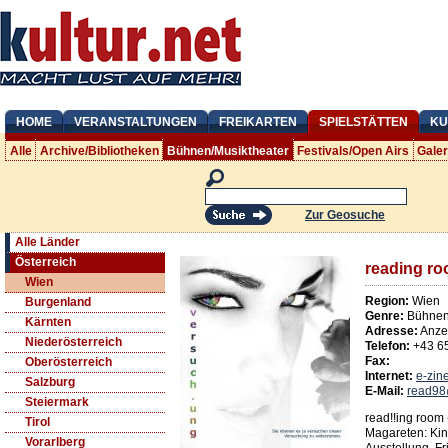
HOME
VERANSTALTUNGEN
FREIKARTEN
SPIELSTÄTTEN
KU
Alle
Archive/Bibliotheken
Bühnen/Musiktheater
Festivals/Open Airs
Gale
Zur Geosuche
Alle Länder
Österreich
reading r
Wien
Region:
Wien
Burgenland
Genre:
Bühnen/
Kärnten
Adresse:
Anze
Niederösterreich
Telefon:
+43 6
Fax:
Oberösterreich
Internet:
e-zin
Salzburg
E-Mail:
read98
Steiermark
read!!ing room 
Tirol
Magareten: Kino
Vorarlberg