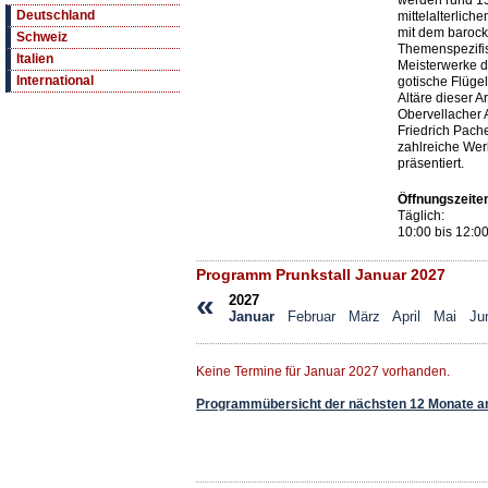
werden rund 15
Deutschland
mittelalterlich
mit dem barock
Schweiz
Themenspezifis
Italien
Meisterwerke d
International
gotische Flügel
Altäre dieser A
Obervellacher 
Friedrich Pach
zahlreiche We
präsentiert.
Öffnungszeite
Täglich:
10:00 bis 12:0
Programm Prunkstall Januar 2027
«
2027
Januar
Februar
März
April
Mai
Ju
Keine Termine für Januar 2027 vorhanden.
Programmübersicht der nächsten 12 Monate a