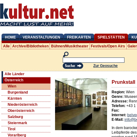
HOME
VERANSTALTUNGEN
FREIKARTEN
SPIELSTÄTTEN
KU
Alle
Archive/Bibliotheken
Bühnen/Musiktheater
Festivals/Open Airs
Gale
Zur Geosuche
Alle Länder
Österreich
Prunkstall
Wien
Region:
Wien
Burgenland
Genre:
Museen
Kärnten
Adresse:
Ren
Niederösterreich
Telefon:
+43 1
Fax:
Oberösterreich
Internet:
belve
Salzburg
E-Mail:
info@b
Steiermark
In dem barocke
Tirol
Leibpferde des
Vorarlberg