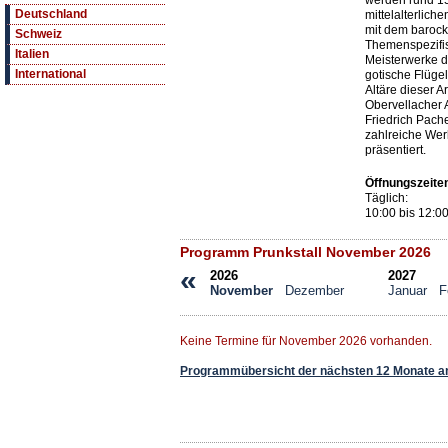
werden rund 15
Deutschland
mittelalterlich
mit dem barock
Schweiz
Themenspezifis
Italien
Meisterwerke d
International
gotische Flügel
Altäre dieser A
Obervellacher 
Friedrich Pach
zahlreiche We
präsentiert.
Öffnungszeite
Täglich:
10:00 bis 12:0
Programm Prunkstall November 2026
«
2026
2027
November
Dezember
Januar
F
Keine Termine für November 2026 vorhanden.
Programmübersicht der nächsten 12 Monate a