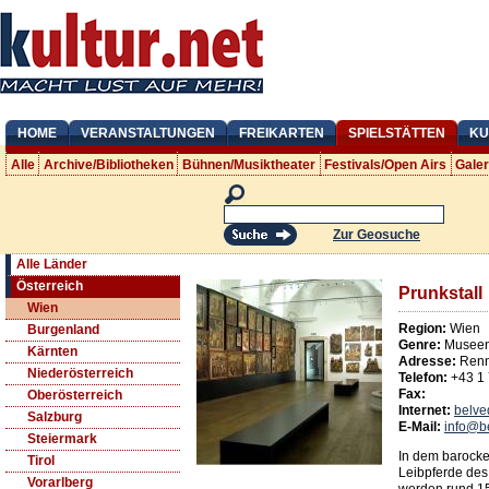
HOME
VERANSTALTUNGEN
FREIKARTEN
SPIELSTÄTTEN
KU
Alle
Archive/Bibliotheken
Bühnen/Musiktheater
Festivals/Open Airs
Gale
Zur Geosuche
Alle Länder
Österreich
Prunkstall
Wien
Region:
Wien
Burgenland
Genre:
Museen
Kärnten
Adresse:
Ren
Niederösterreich
Telefon:
+43 1
Fax:
Oberösterreich
Internet:
belve
Salzburg
E-Mail:
info@b
Steiermark
In dem barocke
Tirol
Leibpferde des
Vorarlberg