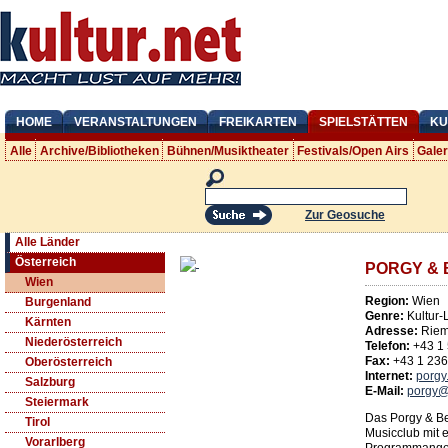
HOME
VERANSTALTUNGEN
FREIKARTEN
SPIELSTÄTTEN
KU
Alle
Archive/Bibliotheken
Bühnen/Musiktheater
Festivals/Open Airs
Gale
Zur Geosuche
Alle Länder
Österreich
PORGY & 
Wien
Region:
Wien
Burgenland
Genre:
Kultur-
Kärnten
Adresse:
Riem
Niederösterreich
Telefon:
+43 1
Fax:
+43 1 23
Oberösterreich
Internet:
porgy
Salzburg
E-Mail:
porgy@
Steiermark
Das Porgy & Bes
Tirol
Musicclub mit e
Vorarlberg