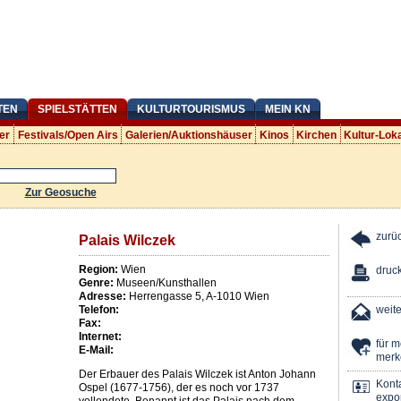
TEN
SPIELSTÄTTEN
KULTURTOURISMUS
MEIN KN
er
Festivals/Open Airs
Galerien/Auktionshäuser
Kinos
Kirchen
Kultur-Lok
Zur Geosuche
zurü
Palais Wilczek
Region:
Wien
druc
Genre:
Museen/Kunsthallen
Adresse:
Herrengasse 5
,
A
-
1010
Wien
Telefon:
weit
Fax:
Internet:
für 
E-Mail:
merk
Der Erbauer des Palais Wilczek ist Anton Johann
Kont
Ospel (1677-1756), der es noch vor 1737
expor