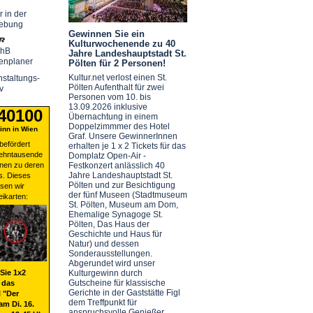
r in der
ebung
Gewinnen Sie ein
Kulturwochenende zu 40
chB
Jahre Landeshauptstadt St.
enplaner
Pölten für 2 Personen!
Kultur.net verlost einen St.
staltungs-
Pölten Aufenthalt für zwei
v
Personen vom 10. bis
13.09.2026 inklusive
 40100
Übernachtung in einem
Doppelzimmmer des Hotel
nn in Wien
Graf. Unsere GewinnerInnen
befördert
erhalten je 1 x 2 Tickets für das
zehntausende
Domplatz Open-Air -
nen zu deren
Festkonzert anlässlich 40
Jahre Landeshauptstadt St.
s. Dieses
Pölten und zur Besichtigung
sen wir
der fünf Museen (Stadtmuseum
eikarten:
St. Pölten, Museum am Dom,
Ehemalige Synagoge St.
Pölten, Das Haus der
Geschichte und Haus für
Natur) und dessen
Sonderausstellungen.
Abgerundet wird unser
Sie 1x2
Kulturgewinn durch
Gutscheine für klassische
 das
Gerichte in der Gaststätte Figl
 "Der
dem Treffpunkt für
am Di. 16.
anspruchsvolle Genießer.