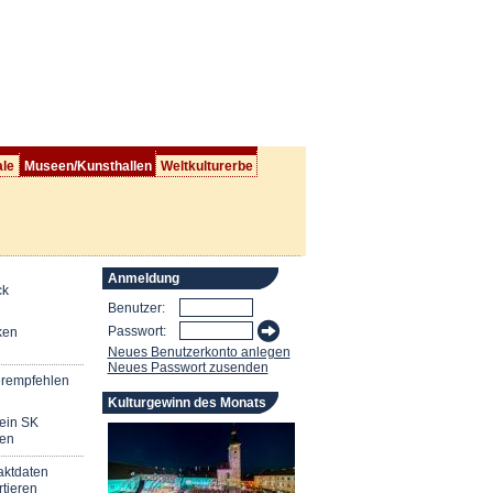
ale
Museen/Kunsthallen
Weltkulturerbe
Anmeldung
ck
Benutzer:
Passwort:
ken
Neues Benutzerkonto anlegen
Neues Passwort zusenden
erempfehlen
Kulturgewinn des Monats
mein SK
en
aktdaten
tieren