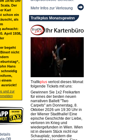
um 19:45 Uhr
 Scala. Der
Mehr Infos zur Verlosung
er Karl
st schon ein
Trafikplus Monatsgewinn
täuscht, als
em
g aufwacht:
20. April 1938,
der
ier begeht
Binerl nicht
ndern
eburtstag“,
Sohn Hans
t schneidig
niform,
u einem
Trafik
plus
verlost dieses Monat
 ausrückt!
folgende Tickets mit uns:
os und zur
Gewinnen Sie 1x2 Freikarten
anmelden
für eines der besten neuen
narrativen Ballett "Two
Carpets" am Donnerstag, 8.
Oktober 2026 um 19:30 Uhr in
der Wiener Stadthalle! Eine
epische Geschichte der Liebe,
verloren im Krieg und
wiedergefunden in Wien. Wien
ist in diesem Stück nicht nur
Schauplatz, sondern die