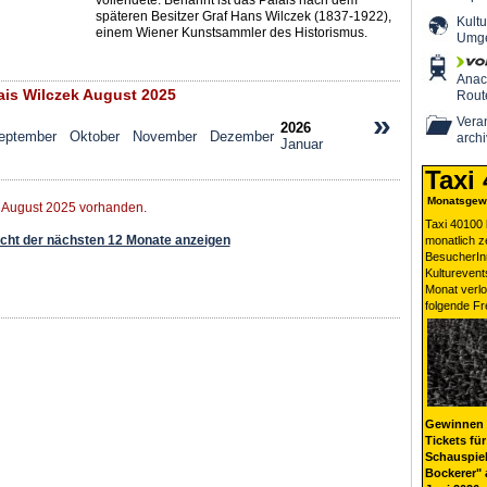
vollendete. Benannt ist das Palais nach dem
späteren Besitzer Graf Hans Wilczek (1837-1922),
Kultu
einem Wiener Kunstsammler des Historismus.
Umg
Ana
is Wilczek August 2025
Rout
»
Veran
2026
eptember
Oktober
November
Dezember
archi
Januar
Taxi
Monatsgewi
r August 2025 vorhanden.
Taxi 40100 
ht der nächsten 12 Monate anzeigen
monatlich 
BesucherIn
Kulturevent
Monat verlo
folgende Fr
Gewinnen 
Tickets für
Schauspiel
Bockerer" 