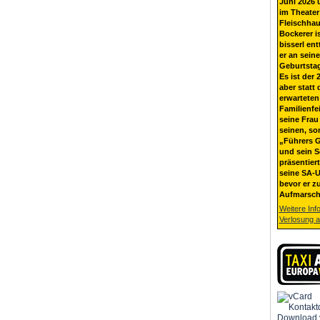
Juni 2026 
im Theater
Fleischhau
Bockerer i
bisserl ent
er an sein
Geburtsta
Es ist der 
aber statt 
erwarteten
Familienfe
seine Frau 
seinen, so
„Führers G
und sein 
präsentier
seine SA-U
bevor er z
Aufmarsch
Weitere Inf
Verlosung 