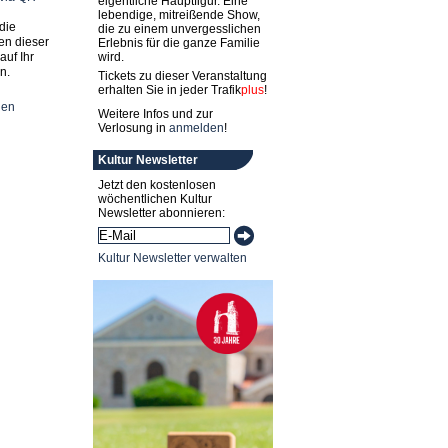
eigentliche Hauptfigur. Eine
lebendige, mitreißende Show,
die
die zu einem unvergesslichen
en dieser
Erlebnis für die ganze Familie
auf Ihr
wird.
n.
Tickets zu dieser Veranstaltung
erhalten Sie in jeder
Trafik
plus
!
nen
Weitere Infos und zur
Verlosung in
anmelden
!
Kultur Newsletter
Jetzt den kostenlosen
wöchentlichen Kultur
Newsletter abonnieren:
Kultur Newsletter verwalten