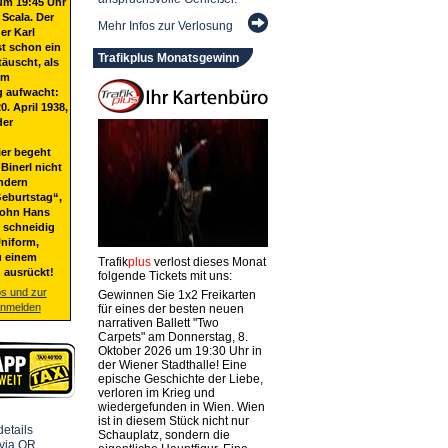
um 19:45 Uhr
 Scala. Der
Mehr Infos zur Verlosung
er Karl
st schon ein
Trafikplus Monatsgewinn
täuscht, als
em
g aufwacht:
20. April 1938,
der
ier begeht
Binerl nicht
ndern
eburtstag“,
Sohn Hans
t schneidig
niform,
u einem
Trafik
plus
verlost dieses Monat
 ausrückt!
folgende Tickets mit uns:
os und zur
Gewinnen Sie 1x2 Freikarten
anmelden
für eines der besten neuen
narrativen Ballett "Two
Carpets" am Donnerstag, 8.
Oktober 2026 um 19:30 Uhr in
der Wiener Stadthalle! Eine
epische Geschichte der Liebe,
verloren im Krieg und
wiedergefunden in Wien. Wien
ist in diesem Stück nicht nur
Schauplatz, sondern die