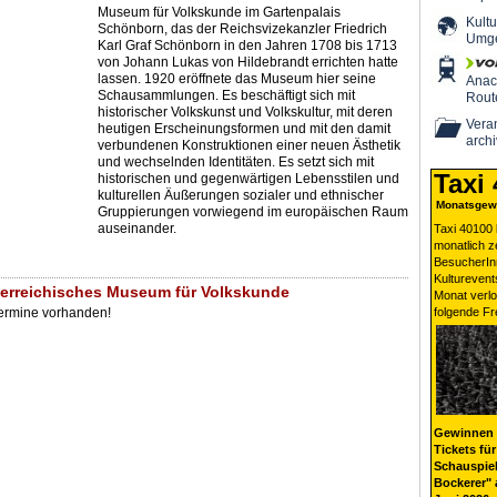
Museum für Volkskunde im Gartenpalais
Kultu
Schönborn, das der Reichsvizekanzler Friedrich
Umg
Karl Graf Schönborn in den Jahren 1708 bis 1713
von Johann Lukas von Hildebrandt errichten hatte
lassen. 1920 eröffnete das Museum hier seine
Ana
Schausammlungen. Es beschäftigt sich mit
Rout
historischer Volkskunst und Volkskultur, mit deren
Veran
heutigen Erscheinungsformen und mit den damit
archi
verbundenen Konstruktionen einer neuen Ästhetik
und wechselnden Identitäten. Es setzt sich mit
Taxi
historischen und gegenwärtigen Lebensstilen und
kulturellen Äußerungen sozialer und ethnischer
Monatsgewi
Gruppierungen vorwiegend im europäischen Raum
auseinander.
Taxi 40100 
monatlich 
BesucherIn
Kulturevent
erreichisches Museum für Volkskunde
Monat verlo
Termine vorhanden!
folgende Fr
Gewinnen 
Tickets für
Schauspiel
Bockerer" 