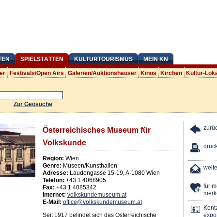
TEN
SPIELSTÄTTEN
KULTURTOURISMUS
MEIN KN
er
Festivals/Open Airs
Galerien/Auktionshäuser
Kinos
Kirchen
Kultur-Lok
Zur Geosuche
zurü
Österreichisches Museum für
Volkskunde
druc
Region:
Wien
Genre:
Museen/Kunsthallen
weit
Adresse:
Laudongasse 15-19
,
A
-
1080
Wien
Telefon:
+43 1 4068905
für 
Fax:
+43 1 4085342
merk
Internet:
volkskundemuseum.at
E-Mail:
office@volkskundemuseum.at
Kont
Seit 1917 befindet sich das Österreichische
expor