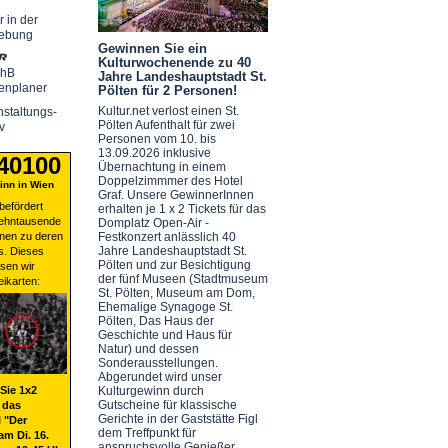
r in der
ebung
Gewinnen Sie ein
Kulturwochenende zu 40
chB
Jahre Landeshauptstadt St.
enplaner
Pölten für 2 Personen!
Kultur.net verlost einen St.
staltungs-
Pölten Aufenthalt für zwei
v
Personen vom 10. bis
13.09.2026 inklusive
 40100
Übernachtung in einem
Doppelzimmmer des Hotel
nn in Wien
Graf. Unsere GewinnerInnen
befördert
erhalten je 1 x 2 Tickets für das
zehntausende
Domplatz Open-Air -
nen zu deren
Festkonzert anlässlich 40
Jahre Landeshauptstadt St.
s. Dieses
Pölten und zur Besichtigung
sen wir
der fünf Museen (Stadtmuseum
eikarten:
St. Pölten, Museum am Dom,
Ehemalige Synagoge St.
Pölten, Das Haus der
Geschichte und Haus für
Natur) und dessen
Sonderausstellungen.
Abgerundet wird unser
Sie 1x2
Kulturgewinn durch
Gutscheine für klassische
 das
Gerichte in der Gaststätte Figl
 "Der
dem Treffpunkt für
am Di. 16.
anspruchsvolle Genießer.