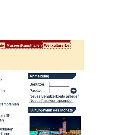
ale
Museen/Kunsthallen
Weltkulturerbe
Anmeldung
ck
Benutzer:
Passwort:
ken
Neues Benutzerkonto anlegen
Neues Passwort zusenden
erempfehlen
Kulturgewinn des Monats
mein SK
en
aktdaten
tieren