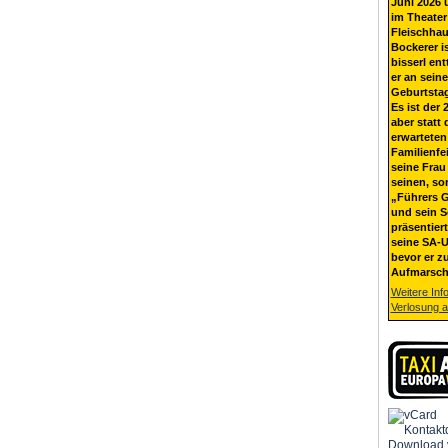
Juni 2026 
im Theater
Fleischhau
Bockerer i
bisserl ent
er an sein
Geburtsta
Es ist der 
aber statt 
erwarteten
Familienfe
seine Frau 
seinen, so
„Führers G
und sein 
präsentier
seine SA-U
bevor er z
Aufmarsch
Weitere Inf
Verlosung 