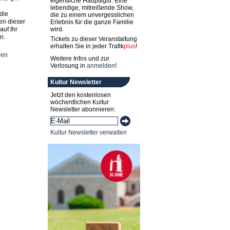
eigentliche Hauptfigur. Eine
lebendige, mitreißende Show,
die
die zu einem unvergesslichen
en dieser
Erlebnis für die ganze Familie
auf Ihr
wird.
n.
Tickets zu dieser Veranstaltung
erhalten Sie in jeder
Trafik
plus
!
nen
Weitere Infos und zur
Verlosung in
anmelden
!
Kultur Newsletter
Jetzt den kostenlosen
wöchentlichen Kultur
Newsletter abonnieren:
Kultur Newsletter verwalten