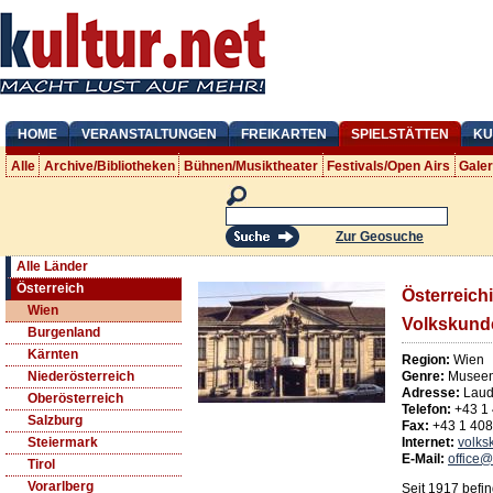
HOME
VERANSTALTUNGEN
FREIKARTEN
SPIELSTÄTTEN
KU
Alle
Archive/Bibliotheken
Bühnen/Musiktheater
Festivals/Open Airs
Gale
Zur Geosuche
Alle Länder
Österreich
Österreich
Wien
Volkskund
Burgenland
Kärnten
Region:
Wien
Genre:
Museen
Niederösterreich
Adresse:
Laud
Oberösterreich
Telefon:
+43 1
Salzburg
Fax:
+43 1 40
Internet:
volk
Steiermark
E-Mail:
office
Tirol
Vorarlberg
Seit 1917 befin