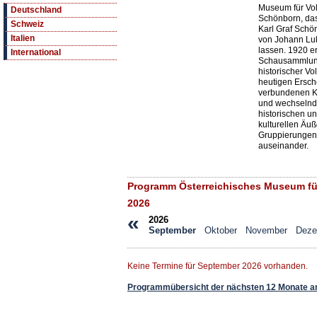
Museum für Vol
Deutschland
Schönborn, das
Schweiz
Karl Graf Schö
Italien
von Johann Luk
lassen. 1920 e
International
Schausammlunge
historischer Vo
heutigen Ersch
verbundenen Ko
und wechselnden
historischen u
kulturellen Äu
Gruppierungen
auseinander.
Programm Österreichisches Museum fü
2026
«
2026
September
Oktober
November
Deze
Keine Termine für September 2026 vorhanden.
Programmübersicht der nächsten 12 Monate a